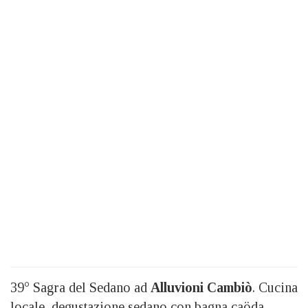
39° Sagra del Sedano ad
Alluvioni Cambiò
. Cucina
locale, degustazione sedano con bagna caöda,