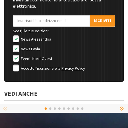
news
direttamente nella tua casella di posta
elettronica.
Indirizzo email
ISCRIVITI
Scegli le tue edizioni:
News Alessandria
News Pavia
Eventi Nord-Ovest
Accetto l'iscrizione e la
Privacy Policy
VEDI ANCHE