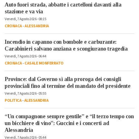
Auto fuori strada, abbatte i cartelloni davanti alla
stazione e va via
Venerdì, 7 Agosto 2026 - 08:15
CRONACA
-
ALESSANDRIA
Incendio in capanno con bombole e carburante:
Carabinieri salvano anziana e scongiurano tragedia
Venerdì, 7 Agosto 2026 - 06:44
CRONACA
-
CASALE MONFERRATO
Province: dal Governo sì alla proroga dei consigli
provinciali fino al termine del mandato del presidente
Venerdì, 7 Agosto 2026 - 05:55
POLITICA
-
ALESSANDRIA
“Un compagnone sempre gentile” e “il terzo tempo con
un bicchiere di vino”: Guccini e i concerti ad
Alessandria
Venerdì, 7 Agosto 2026 - 05:44