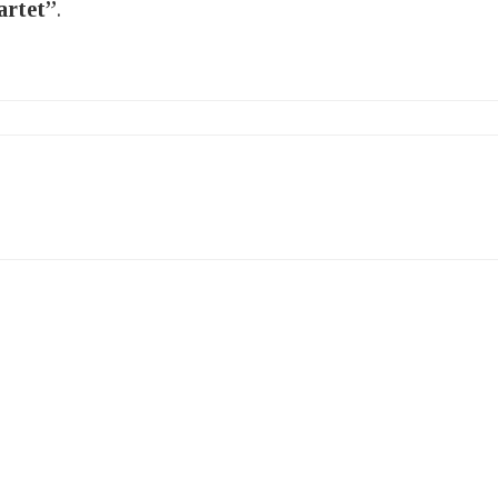
artet”
.