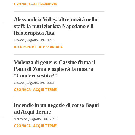
CRONACA
-
ALESSANDRIA
Alessandria Volley, altre novità nello
staff: la nutrizionista Napodano e il
fisioterapista Aita
Giovedì, 6 Agosto 2026 - 05:15
ALTRI SPORT
-
ALESSANDRIA
Violenza di genere: Cassine firma il
Patto di Zonta e ospiterà la mostra
“Com’eri vestita?”
Giovedì, 6 Agosto 2026 - 05:03
CRONACA
-
ACQUI TERME
Incendio in un negozio di corso Bagni
ad Acqui Terme
Mercoledì, 5 Agosto 2026 - 21:30
CRONACA
-
ACQUI TERME