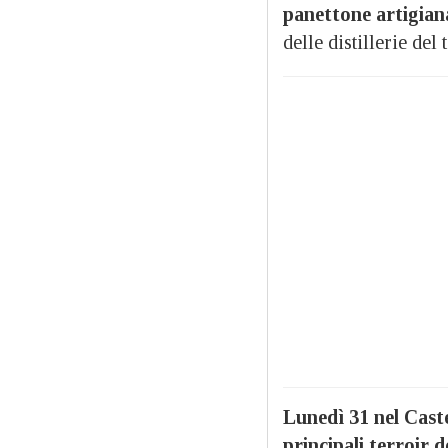
panettone artigiana
delle distillerie del 
Lunedì 31 nel Caste
principali terroir 