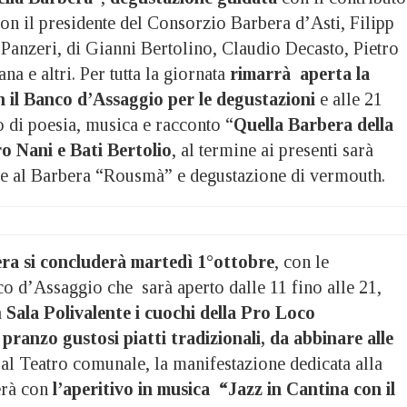
on il presidente del Consorzio Barbera d’Asti, Filipp
Panzeri, di Gianni Bertolino, Claudio Decasto, Pietro
na e altri. Per tutta la giornata
rimarrà aperta la
n il Banco d’Assaggio per le degustazioni
e alle 21
o di poesia, musica e racconto “
Quella Barbera della
o Nani e Bati Bertolio
, al termine ai presenti sarà
ne al Barbera “Rousmà” e degustazione di vermouth.
era si concluderà martedì 1°ottobre
, con le
o d’Assaggio che sarà aperto dalle 11 fino alle 21,
a
Sala Polivalente i cuochi della Pro Loco
 pranzo gustosi piatti
tradizionali, da abbinare alle
0 al Teatro comunale, la manifestazione dedicata alla
erà con
l’aperitivo in musica “Jazz in Cantina con il