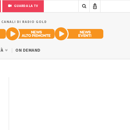
GUARDA LA TV
I CANALI DI RADIO GOLD
TÀ
ON DEMAND