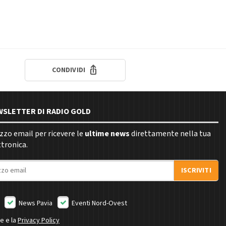
CONDIVIDI
EWSLETTER DI RADIO GOLD
rizzo email per ricevere le
ultime news
direttamente nella tua
ttronica.
ISCRIVITI
News Pavia
Eventi Nord-Ovest
ne e la
Privacy Policy