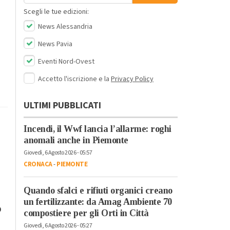
Scegli le tue edizioni:
News Alessandria
News Pavia
Eventi Nord-Ovest
Accetto l'iscrizione e la
Privacy Policy
ULTIMI PUBBLICATI
Incendi, il Wwf lancia l’allarme: roghi
anomali anche in Piemonte
Giovedì, 6 Agosto 2026 - 05:57
CRONACA
-
PIEMONTE
Quando sfalci e rifiuti organici creano
un fertilizzante: da Amag Ambiente 70
o
compostiere per gli Orti in Città
Giovedì, 6 Agosto 2026 - 05:27