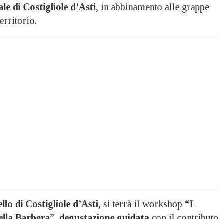
le di Costigliole d’Asti
, in abbinamento alle grappe
territorio.
llo
di Costigliole d’Asti
, si terrà il workshop
“I
della Barbera
”,
degustazione guidata
con il contributo