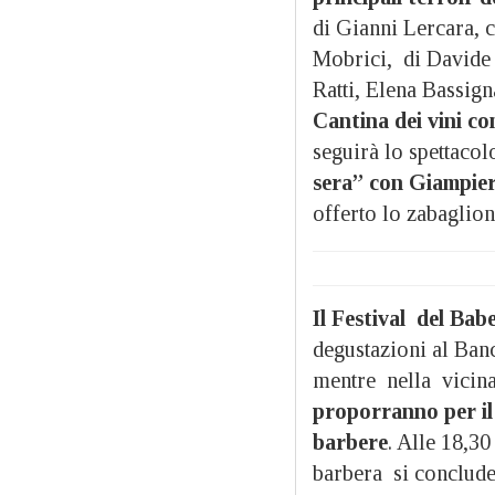
di Gianni Lercara, c
Mobrici, di Davide 
Ratti, Elena Bassigna
Cantina dei vini co
seguirà lo spettacol
sera” con Giampier
offerto lo zabaglio
Il Festival del Bab
degustazioni al Banc
mentre nella vicin
proporranno per il
barbere
. Alle 18,3
barbera si conclud