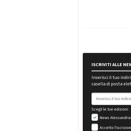
ISCRIVITI ALLE N
Inserisci il tuo indi
casella di posta ele
Indirizzo email
Scegli le tue edizioni:
News Alessandria
Accetto l'iscrizio