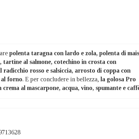
rare
polenta taragna con lardo e zola, polenta di mai
i, tartine al salmone, cotechino in crosta con
al radicchio rosso e salsiccia, arrosto di coppa con
 al forno
. E per concludere in bellezza,
la golosa Pro
n crema al mascarpone, acqua, vino, spumante e caff
 9713628