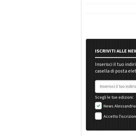
ISCRIVITI ALLE N
Inserisci il tuo indi
casella di posta ele
Indirizzo email
Scegli le tue edizioni:
News Alessandria
Accetto l'iscrizio