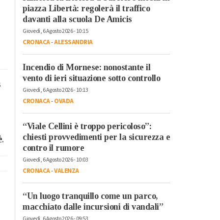
piazza Libertà: regolerà il traffico
davanti alla scuola De Amicis
Giovedì, 6 Agosto 2026 - 10:15
CRONACA
-
ALESSANDRIA
Incendio di Mornese: nonostante il
vento di ieri situazione sotto controllo
s
Giovedì, 6 Agosto 2026 - 10:13
CRONACA
-
OVADA
“Viale Cellini è troppo pericoloso”:
chiesti provvedimenti per la sicurezza e
è
.
contro il rumore
Giovedì, 6 Agosto 2026 - 10:03
CRONACA
-
VALENZA
“Un luogo tranquillo come un parco,
macchiato dalle incursioni di vandali”
Giovedì, 6 Agosto 2026 - 09:53