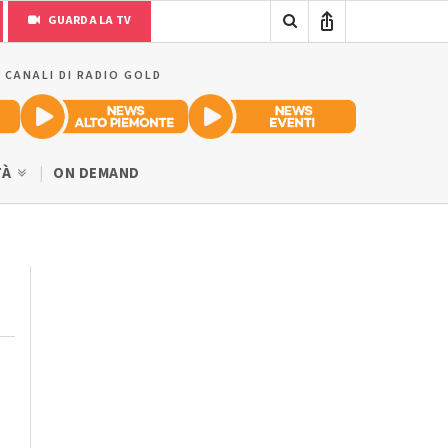
GUARDA LA TV
I CANALI DI RADIO GOLD
TÀ
ON DEMAND