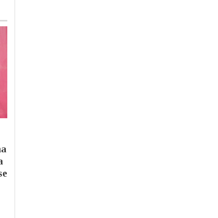
Martedì, 28 Luglio 2026 - 10:26
Mercoledì, 5 Agosto 2026 - 15:05
Politica
-
Provincia di
Calcio
-
Valenzana Mado Calcio
Alessandria
-
Valenza
Valenza
na
Valenza, si inasprisce
Valenzana, il nuovo
a
lo scontro sulle
difensore Simone
se
commissioni: due
Benedetti si presenta
consiglieri si
“Pronto a ripagare l
dimettono, tensione in
fiducia di società e