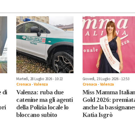
Martedì, 28 Luglio 2026 - 10:22
Giovedì, 23 Luglio 2026 - 12:53
Cronaca
-
Valenza
Cronaca
-
Valenza
 di
Valenza: ruba due
Miss Mamma Italia
catenine ma gli agenti
Gold 2026: premiat
ori
della Polizia locale lo
anche la bassignane
bloccano subito
Katia Isgrò