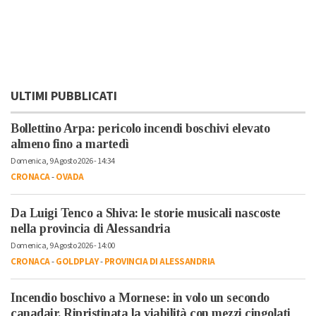
ULTIMI PUBBLICATI
Bollettino Arpa: pericolo incendi boschivi elevato
almeno fino a martedì
Domenica, 9 Agosto 2026 - 14:34
CRONACA
-
OVADA
Da Luigi Tenco a Shiva: le storie musicali nascoste
nella provincia di Alessandria
Domenica, 9 Agosto 2026 - 14:00
CRONACA
-
GOLDPLAY
-
PROVINCIA DI ALESSANDRIA
Incendio boschivo a Mornese: in volo un secondo
canadair. Ripristinata la viabilità con mezzi cingolati