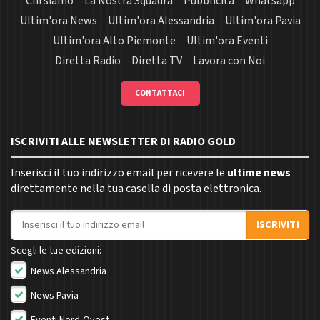
Chi siamo
La Nostra Squadra
Pubblicità
Whatsapp
Ultim'ora News
Ultim'ora Alessandria
Ultim'ora Pavia
Ultim'ora Alto Piemonte
Ultim'ora Eventi
Diretta Radio
Diretta TV
Lavora con Noi
CONTATTACI
ISCRIVITI ALLE NEWSLETTER DI RADIO GOLD
Inserisci il tuo indirizzo email per ricevere le
ultime news
direttamente nella tua casella di posta elettronica.
Indirizzo email
ISCRIVITI
Scegli le tue edizioni:
News Alessandria
News Pavia
Eventi Nord-Ovest