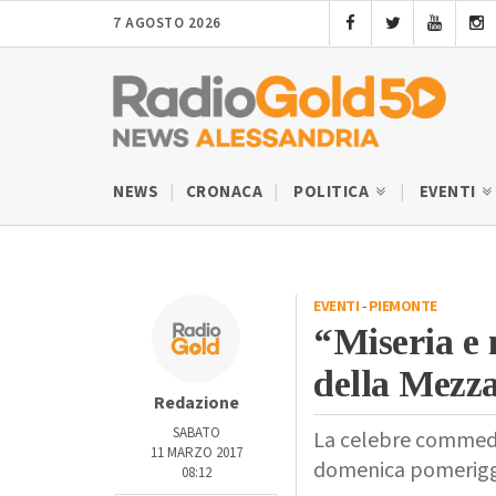
7 AGOSTO 2026
NEWS
CRONACA
POLITICA
EVENTI
EVENTI
-
PIEMONTE
“Miseria e 
della Mezza
Redazione
SABATO
La celebre commedia
11 MARZO 2017
domenica pomeriggio
08:12