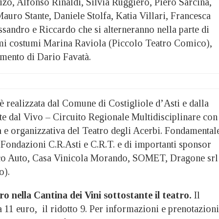
uzo, Alfonso Rinaldi, Silvia Ruggiero, Piero Sarcina,
auro Stante, Daniele Stolfa, Katia Villari, Francesca
ssandro e Riccardo che si alterneranno nella parte di
umi costumi Marina Raviola (Piccolo Teatro Comico),
imento di Dario Favatà.
 è realizzata dal Comune di Costigliole d’Asti e dalla
 dal Vivo – Circuito Regionale Multidisciplinare con
ca e organizzativa del Teatro degli Acerbi. Fondamental
e Fondazioni C.R.Asti e C.R.T. e di importanti sponsor
nco Auto, Casa Vinicola Morando, SOMET, Dragone srl
o).
o nella Cantina dei Vini sottostante il teatro.
Il
ta 11 euro, il ridotto 9. Per informazioni e prenotazioni