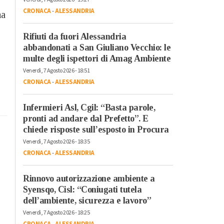
CRONACA
-
ALESSANDRIA
na
Rifiuti da fuori Alessandria
abbandonati a San Giuliano Vecchio: le
multe degli ispettori di Amag Ambiente
Venerdì, 7 Agosto 2026 - 18:51
CRONACA
-
ALESSANDRIA
Infermieri Asl, Cgil: “Basta parole,
pronti ad andare dal Prefetto”. E
chiede risposte sull’esposto in Procura
Venerdì, 7 Agosto 2026 - 18:35
CRONACA
-
ALESSANDRIA
Rinnovo autorizzazione ambiente a
Syensqo, Cisl: “Coniugati tutela
dell’ambiente, sicurezza e lavoro”
Venerdì, 7 Agosto 2026 - 18:25
CRONACA
-
ALESSANDRIA