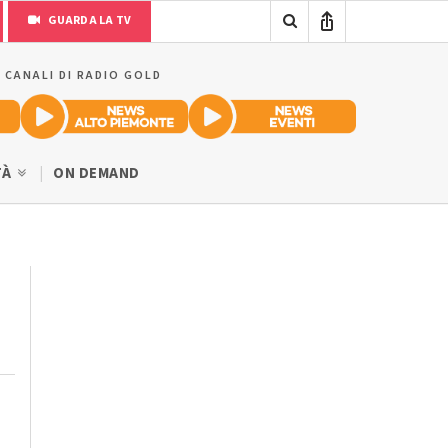
GUARDA LA TV
I CANALI DI RADIO GOLD
TÀ
ON DEMAND