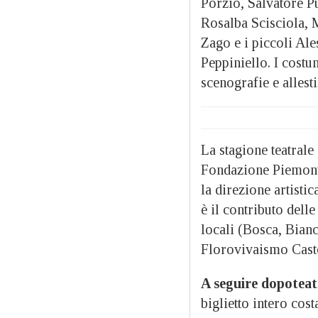
Porzio, Salvatore P
Rosalba Scisciola, M
Zago e i piccoli Ale
Peppiniello. I cost
scenografie e allest
La stagione teatrale
Fondazione Piemonte
la direzione artisti
è il contributo dell
locali (Bosca, Bia
Florovivaismo Cast
A seguire dopoteatr
biglietto intero cos