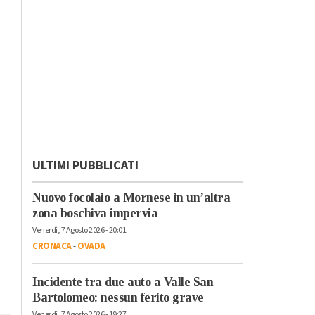
ULTIMI PUBBLICATI
Nuovo focolaio a Mornese in un’altra
zona boschiva impervia
Venerdì, 7 Agosto 2026 - 20:01
CRONACA
-
OVADA
Incidente tra due auto a Valle San
Bartolomeo: nessun ferito grave
Venerdì, 7 Agosto 2026 - 19:27