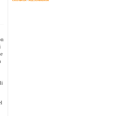
,
on
i
 e
a
li
el