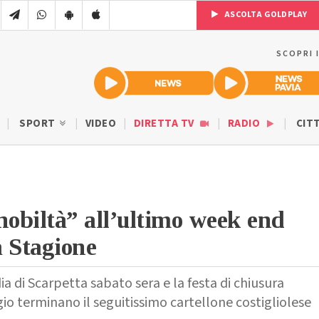
ASCOLTA GOLDPLAY
SCOPRI 
SPORT
VIDEO
DIRETTA TV
RADIO
CIT
nobiltà” all’ultimo week end
 Stagione
 di Scarpetta sabato sera e la festa di chiusura
 terminano il seguitissimo cartellone costigliolese