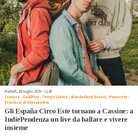
Martedì, 28 Luglio 2026 - 11:45
Cronaca
-
GoldPlay
-
Tempo Libero
-
Wonderland Eventi
-
Piemonte
-
Provincia di Alessandria
Gli España Circo Este tornano a Cassine: a
IndiePendenza un live da ballare e vivere
insieme