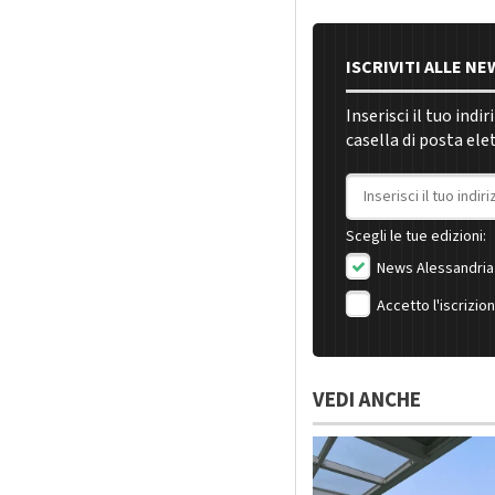
ISCRIVITI ALLE N
Inserisci il tuo indi
casella di posta ele
Indirizzo email
Scegli le tue edizioni:
News Alessandria
Accetto l'iscrizio
VEDI ANCHE