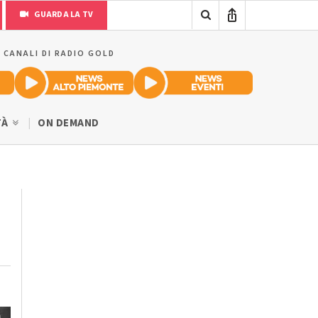
GUARDA LA TV
I CANALI DI RADIO GOLD
TÀ
ON DEMAND