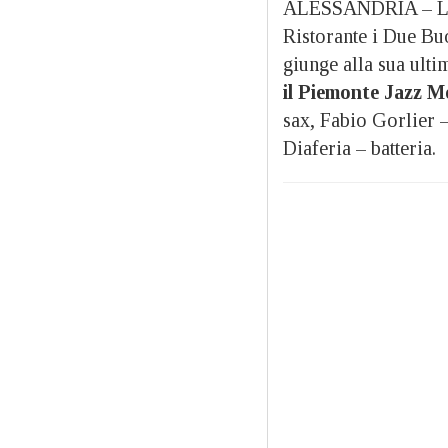
ALESSANDRIA – La
Ristorante i Due Buo
giunge alla sua ulti
il Piemonte Jazz M
sax, Fabio Gorlier 
Diaferia – batteria.