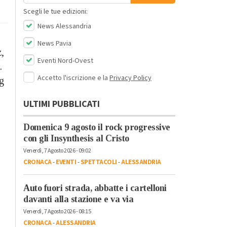
Scegli le tue edizioni:
News Alessandria
News Pavia
,
Eventi Nord-Ovest
.
Accetto l'iscrizione e la
Privacy Policy
g
ULTIMI PUBBLICATI
Domenica 9 agosto il rock progressive
con gli Insynthesis al Cristo
Venerdì, 7 Agosto 2026 - 09:02
CRONACA
-
EVENTI
-
SPETTACOLI
-
ALESSANDRIA
Auto fuori strada, abbatte i cartelloni
davanti alla stazione e va via
Venerdì, 7 Agosto 2026 - 08:15
CRONACA
-
ALESSANDRIA