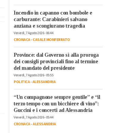
Incendio in capanno con bombole e
carburante: Carabinieri salvano
anziana e scongiurano tragedia
Venerdì, 7 Agosto 2026 - 06:44
CRONACA
-
CASALE MONFERRATO
Province: dal Governo sì alla proroga
dei consigli provinciali fino al termine
del mandato del presidente
Venerdì, 7 Agosto 2026 - 05:55
POLITICA
-
ALESSANDRIA
“Un compagnone sempre gentile” e “il
terzo tempo con un bicchiere di vino”:
Guccini e i concerti ad Alessandria
Venerdì, 7 Agosto 2026 - 05:44
CRONACA
-
ALESSANDRIA