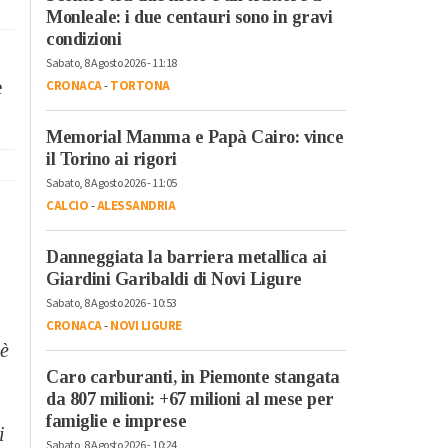
Monleale: i due centauri sono in gravi
condizioni
Sabato, 8 Agosto 2026 - 11:18
e
CRONACA
-
TORTONA
Memorial Mamma e Papà Cairo: vince
il Torino ai rigori
Sabato, 8 Agosto 2026 - 11:05
CALCIO
-
ALESSANDRIA
Danneggiata la barriera metallica ai
Giardini Garibaldi di Novi Ligure
Sabato, 8 Agosto 2026 - 10:53
CRONACA
-
NOVI LIGURE
 è
Caro carburanti, in Piemonte stangata
da 807 milioni: +67 milioni al mese per
famiglie e imprese
i
Sabato, 8 Agosto 2026 - 10:24