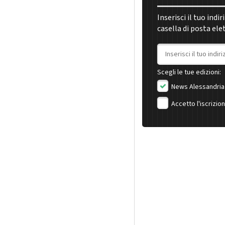
Inserisci il tuo indi
casella di posta ele
Indirizzo email
Scegli le tue edizioni:
News Alessandria
Accetto l'iscrizio