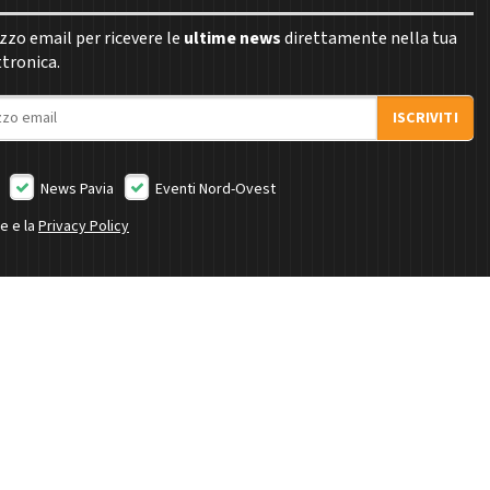
rizzo email per ricevere le
ultime news
direttamente nella tua
ttronica.
ISCRIVITI
News Pavia
Eventi Nord-Ovest
ne e la
Privacy Policy