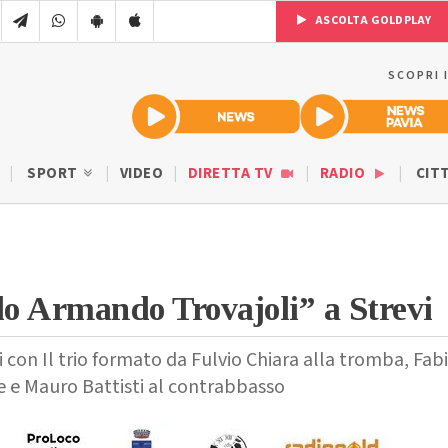
ASCOLTA GOLDPLAY
SCOPRI 
SPORT
VIDEO
DIRETTA TV
RADIO
CIT
o Armando Trovajoli” a Strevi
 con Il trio formato da Fulvio Chiara alla tromba, Fab
te e Mauro Battisti al contrabbasso