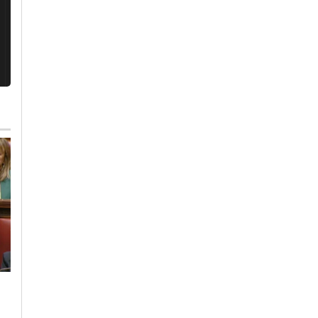
Lunedì, 27 Luglio 2026 - 11:33
Sabato, 1 Agosto 2026 - 11:26
Cronaca
-
Novi Ligure
-
Cronaca
-
Novi Ligure
Provincia di Alessandria
Nella notte atto