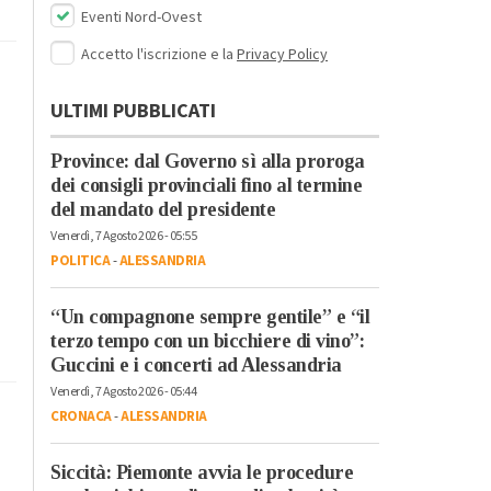
Eventi Nord-Ovest
Accetto l'iscrizione e la
Privacy Policy
ULTIMI PUBBLICATI
Province: dal Governo sì alla proroga
dei consigli provinciali fino al termine
del mandato del presidente
Venerdì, 7 Agosto 2026 - 05:55
POLITICA
-
ALESSANDRIA
“Un compagnone sempre gentile” e “il
terzo tempo con un bicchiere di vino”:
Guccini e i concerti ad Alessandria
Venerdì, 7 Agosto 2026 - 05:44
CRONACA
-
ALESSANDRIA
Siccità: Piemonte avvia le procedure