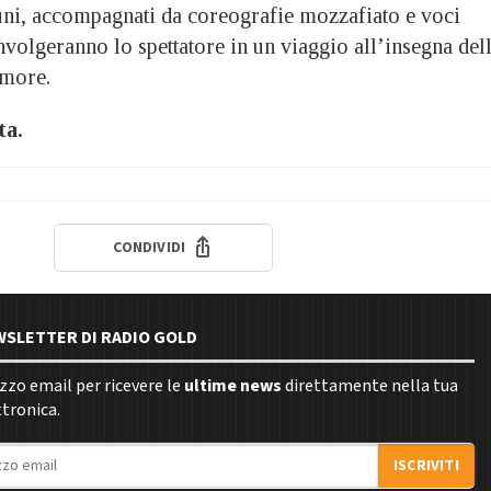
cuni, accompagnati da coreografie mozzafiato e voci
nvolgeranno lo spettatore in un viaggio all’insegna del
umore.
ta.
CONDIVIDI
EWSLETTER DI RADIO GOLD
rizzo email per ricevere le
ultime news
direttamente nella tua
ttronica.
ISCRIVITI