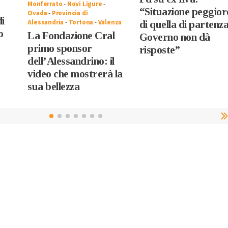
Monferrato
-
Novi Ligure
-
“Situazione peggior
Ovada
-
Provincia di
i
Alessandria
-
Tortona
-
Valenza
di quella di partenza
o
La Fondazione Cral
Governo non dà
primo sponsor
risposte”
dell’Alessandrino: il
video che mostrerà la
sua bellezza