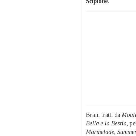
Scipione
.
Brani tratti da
Mouli
Bella e la Bestia,
per
Marmelade, Summer N