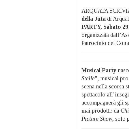
ARQUATA SCRIVIA
della Juta
di Arquata
PARTY, Sabato 29 l
organizzata dall’A
Patrocinio del Comu
Musical Party
nasc
Stelle
”, musical pr
scena nella scorsa s
spettacolo all’inseg
accompagnerà gli spe
mai prodotti: da
Ch
Picture Show
, solo 