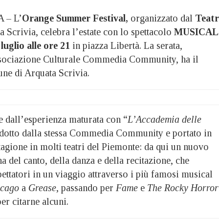
 – L’
Orange Summer Festival,
organizzato dal
Teat
 Scrivia, celebra l’estate con lo spettacolo
MUSICAL
uglio alle ore 21
in piazza Libertà. La serata,
ssociazione Culturale Commedia Community, ha il
ne di Arquata Scrivia.
e dall’esperienza maturata con “
L’Accademia delle
odotto dalla stessa Commedia Community e portato in
tagione in molti teatri del Piemonte: da qui un nuovo
na del canto, della danza e della recitazione, che
ttatori in un viaggio attraverso i più famosi musical
icago
a
Grease
, passando per
Fame
e
The Rocky Horror
per citarne alcuni.