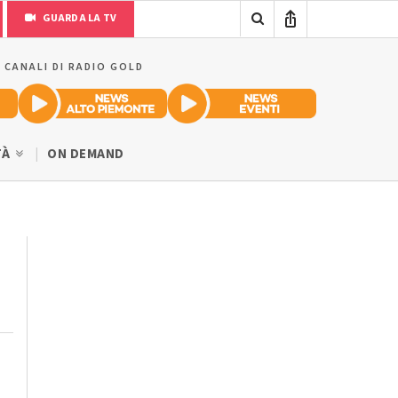
GUARDA LA TV
I CANALI DI RADIO GOLD
TÀ
ON DEMAND