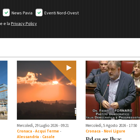
News Pavia
Eventi Nord-Ovest
ne e la
Privacy Policy
Mercoledì, 29 Luglio 2026 - 09:21
Mercoledì, 5 Agosto 2026 - 17:50
Cronaca
-
Acqui Terme
-
Cronaca
-
Novi Ligure
Alessandria
-
Casale
Pd su ex Ilva: