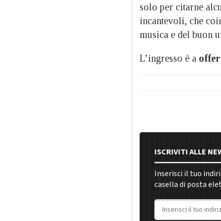
solo per citarne al
incantevoli, che coi
musica e del buon 
L’ingresso è a
offer
ISCRIVITI ALLE N
Inserisci il tuo indi
casella di posta ele
Indirizzo email