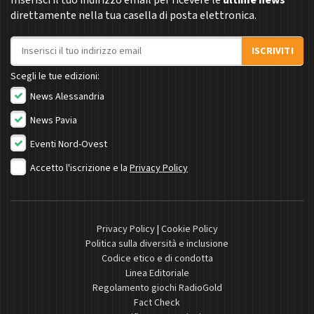
Inserisci il tuo indirizzo email per ricevere le
ultime news
direttamente nella tua casella di posta elettronica.
Indirizzo email
ISCRIVITI
Scegli le tue edizioni:
News Alessandria
News Pavia
Eventi Nord-Ovest
Accetto l'iscrizione e la
Privacy Policy
Privacy Policy
|
Cookie Policy
Politica sulla diversità e inclusione
Codice etico e di condotta
Linea Editoriale
Regolamento giochi RadioGold
Fact Check