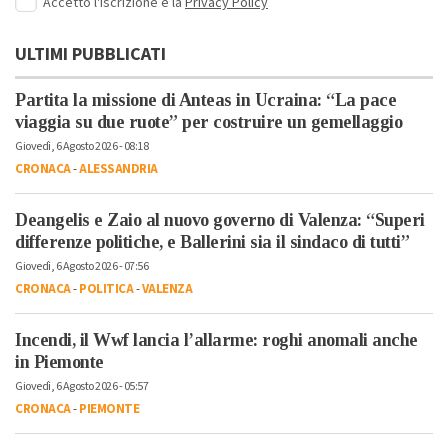
Accetto l'iscrizione e la
Privacy Policy
ULTIMI PUBBLICATI
Partita la missione di Anteas in Ucraina: “La pace
viaggia su due ruote” per costruire un gemellaggio
Giovedì, 6 Agosto 2026 - 08:18
CRONACA
-
ALESSANDRIA
Deangelis e Zaio al nuovo governo di Valenza: “Superi
differenze politiche, e Ballerini sia il sindaco di tutti”
Giovedì, 6 Agosto 2026 - 07:56
CRONACA
-
POLITICA
-
VALENZA
Incendi, il Wwf lancia l’allarme: roghi anomali anche
in Piemonte
Giovedì, 6 Agosto 2026 - 05:57
CRONACA
-
PIEMONTE