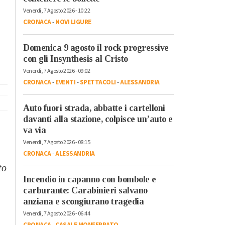
Venerdì, 7 Agosto 2026 - 10:22
CRONACA
-
NOVI LIGURE
Domenica 9 agosto il rock progressive
con gli Insynthesis al Cristo
Venerdì, 7 Agosto 2026 - 09:02
CRONACA
-
EVENTI
-
SPETTACOLI
-
ALESSANDRIA
Auto fuori strada, abbatte i cartelloni
davanti alla stazione, colpisce un’auto e
va via
Venerdì, 7 Agosto 2026 - 08:15
CRONACA
-
ALESSANDRIA
to
Incendio in capanno con bombole e
carburante: Carabinieri salvano
anziana e scongiurano tragedia
Venerdì, 7 Agosto 2026 - 06:44
CRONACA
-
CASALE MONFERRATO