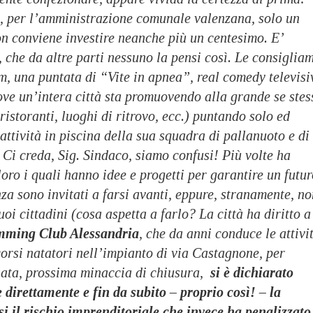
è, per l’amministrazione comunale valenzana, solo un
on conviene investire neanche più un centesimo. E’
, che da altre parti nessuno la pensi così. Le consiglia
m, una puntata di “Vite in apnea”, real comedy televisi
ove un’intera città sta promuovendo alla grande se stes
 ristoranti, luoghi di ritrovo, ecc.) puntando solo ed
attività in piscina della sua squadra di pallanuoto e di
 Ci creda, Sig. Sindaco, siamo confusi! Più volte ha
oloro i quali hanno idee e progetti per garantire un futu
nza sono invitati a farsi avanti, eppure, stranamente, n
oi cittadini (cosa aspetta a farlo? La città ha diritto a
mming Club Alessandria
, che da anni conduce le attivi
corsi natatori nell’impianto di via Castagnone, per
sata, prossima minaccia di chiusura,
si è dichiarato
e direttamente e fin da subito – proprio così! – la
i il rischio imprenditoriale che invece ha penalizzato