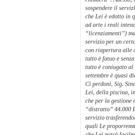
sospendere il serviz
che Lei è edotto in 
ad arte i reali inte
“licenziamenti”) ma
servizio per un cer
con riapertura alle 
tutto è fatuo e senz
tutto è coniugato al
settembre è quasi di
Ci perdoni, Sig. Sin
Lei, della piscina, 
che per la gestione 
“distratto” 44.000 E
servizio trasferendo
quali Le proporremmo
che Lei potrà facilm