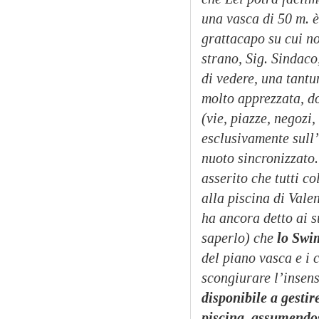
una vasca di 50 m. 
grattacapo su cui n
strano, Sig. Sindaco
di vedere, una tantu
molto apprezzata, d
(vie, piazze, negozi,
esclusivamente sull’
nuoto sincronizzato.
asserito che tutti c
alla piscina di Vale
ha ancora detto ai su
saperlo) che
lo Swi
del piano vasca e i 
scongiurare l’insen
disponibile a gestir
piscina, assumendos