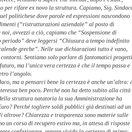
io per rifare ex novo la struttura. Capiamo, Sig. Sindac
quel politichese dove parole ed espressioni nascondono
ndimenti (“ristrutturazioni aziendale” al posto di
 noi, avvezzi a ciò, capiamo che “Sospensione di
to periodo” deve leggersi “Chiusura a tempo indefinito
calende greche”. Nelle sue dichiarazioni tutto è vano,
a contorni. Sentiamo solo parlare di fantomatici progetti
 futuro, ma l’unica vera certezza è che il tempo passa e
etro l’angolo.
daco, ma a pensarci bene la certezza è anche un’altra: 
interessa ben poco. Perché non ha detto subito alla città
della struttura natatoria la sua Amministrazione ha
uro? Perché togliere soldi pubblici già destinati ad un
li altrove? Chiarezza e trasparenza sono materie sulle
 un corso di recupero estivo ma, in attesa di risposte
ente confezionare, appare vivida la certezza di prima: