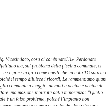
ig. Vicesindaco, cosa ci combinate?!!» Perdonate
taffelliano ma, sul problema della piscina comunale, ci
erisi e presi in giro come quelli che un noto TG satirico
oiché il tempo diluisce i ricordi, Le rammentiamo quan
iglio comunale a maggio, davanti a decine e decine di
ellare una mozione inoltrata dalla minoranza: “Quello
ale è un falso problema, poiché l’impianto non
nvece, veniamo a sapere che intende, dopo l’estate,