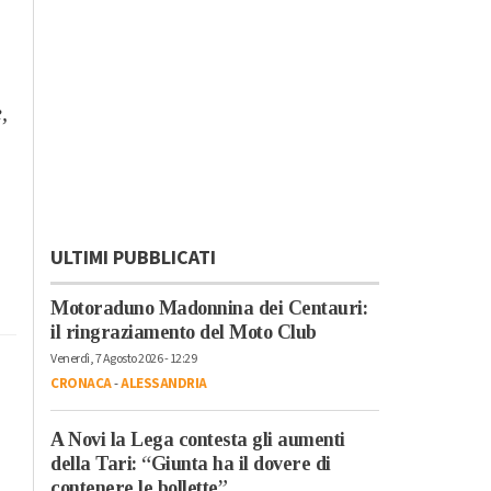
,
ULTIMI PUBBLICATI
o
Motoraduno Madonnina dei Centauri:
il ringraziamento del Moto Club
Venerdì, 7 Agosto 2026 - 12:29
CRONACA
-
ALESSANDRIA
A Novi la Lega contesta gli aumenti
della Tari: “Giunta ha il dovere di
contenere le bollette”