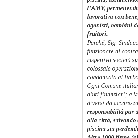
l’AMV, permettendo 
lavorativa con benef
agonisti, bambini de
fruitori.
Perché, Sig. Sindac
funzionare al contr
rispettiva società s
colossale operazion
condannata al limbo 
Ogni Comune italiano
aiuti finanziari; a V
diversi da accarezz
responsabilità pur d
alla città, salvand
piscina sta perdendo
Altre 1000 firme (ol