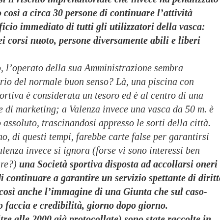
così a circa 30 persone di continuare l’attività
icio immediato di tutti gli utilizzatori della vasca:
i corsi nuoto, persone diversamente abili e liberi
o, l’operato della sua Amministrazione sembra
ario del normale buon senso? Là, una piscina con
portiva è considerata un tesoro ed è al centro di una
e di marketing; a Valenza invece una vasca da 50 m. è
assoluto, trascinandosi appresso le sorti della città.
, di questi tempi, farebbe carte false per garantirsi
alenza invece si ignora (forse vi sono interessi ben
are?)
una Società sportiva disposta ad accollarsi oneri
i continuare a garantire un servizio spettante di diritt
o così anche l’immagine di una Giunta che sul caso-
 faccia e credibilità, giorno dopo giorno.
tre alle 2000 già protocollate) sono state raccolte in