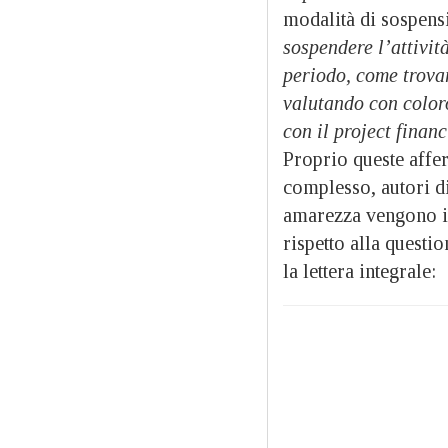
modalità di sospens
sospendere l’attivit
periodo, come trovar
valutando con coloro
con il project finan
Proprio queste affe
complesso, autori di
amarezza vengono im
rispetto alla questi
la lettera integrale: