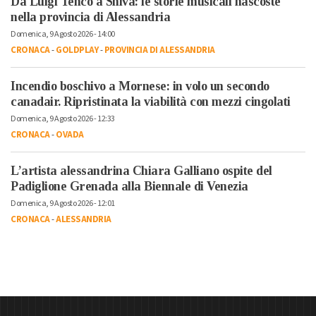
Da Luigi Tenco a Shiva: le storie musicali nascoste
nella provincia di Alessandria
Domenica, 9 Agosto 2026 - 14:00
CRONACA
-
GOLDPLAY
-
PROVINCIA DI ALESSANDRIA
Incendio boschivo a Mornese: in volo un secondo
canadair. Ripristinata la viabilità con mezzi cingolati
Domenica, 9 Agosto 2026 - 12:33
CRONACA
-
OVADA
L’artista alessandrina Chiara Galliano ospite del
Padiglione Grenada alla Biennale di Venezia
Domenica, 9 Agosto 2026 - 12:01
CRONACA
-
ALESSANDRIA