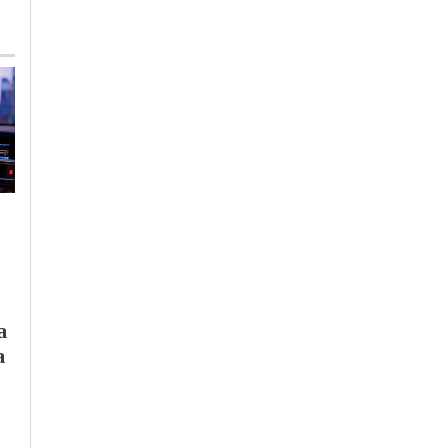
Giovedì, 6 Agosto 2026 - 19:00
Cronaca
-
Piemonte
Siccità: Piemonte
avvia le procedure
per la richiesta di
Sabato, 25 Luglio 2026 - 15:00
Cronaca
-
Piemonte
-
Provinci
stato di calamità
di Alessandria
a
naturale
Temporali in arrivo:
a
allerta gialla oggi su
Casalese e Val
Cerrina, domenica
estesa a tutta la