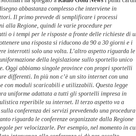
disegno abbastanza complesso che interviene in
ttori. Il primo prevede di semplificare i processi
ni alla Regione, quindi le varie procedure per
ti o i tempi per le risposte a fronte delle richieste di 
 ottenere una risposta si riducono da 90 a 30 giorni e i
re interrotti solo una volta. L’altro aspetto riguarda le
uniformazione della legislazione sullo sportello unico
e. Oggi abbiamo singole province con propri sportelli
re differenti. In più non c’è un sito internet con una
 con moduli scaricabili e utilizzabili. Questa legge
a uniforme adattata a tutti gli sportelli impresa in
istica reperibile su internet. Il terzo aspetto va a
e sulla conferenza dei servizi prevedendo una procedura
uanto riguarda le conferenze organizzate dalla Regione
regole per velocizzarle. Per esempio, nel momento in cu
lato intervenga alla conferenza si dà per accolto