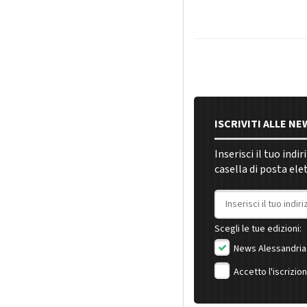
ISCRIVITI ALLE N
Inserisci il tuo indi
casella di posta ele
Indirizzo email
Scegli le tue edizioni:
News Alessandria
Accetto l'iscrizio