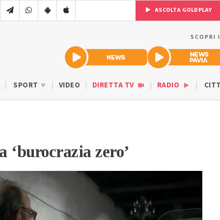
ASCOLTA GOLDPLAY
SCOPRI 
SPORT
VIDEO
DIRETTA TV
RADIO
CIT
la ‘burocrazia zero’