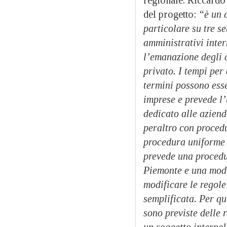
del progetto:
“è un 
particolare su tre se
amministrativi inter
l’emanazione degli at
privato. I tempi per
termini possono esse
imprese e prevede l’
dedicato alle aziend
peraltro con procedu
procedura uniforme e
prevede una procedur
Piemonte e una modul
modificare le regol
semplificata. Per q
sono previste delle 
un soggetto interpel