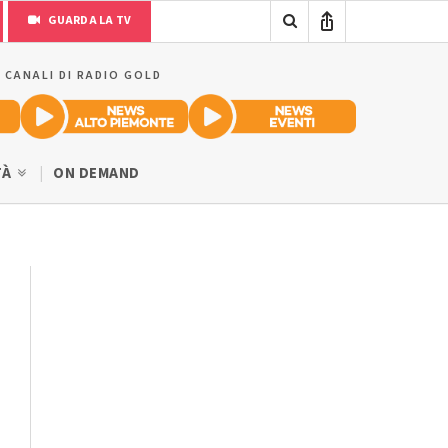
GUARDA LA TV
I CANALI DI RADIO GOLD
TÀ
ON DEMAND