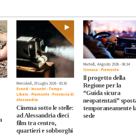
Martedì, 4 Agosto 2026 - 06:34
Cronaca
-
Piemonte
Il progetto della
Mercoledì, 29 Luglio 2026 - 05:30
Regione per la
Eventi
-
Incontri
-
Tempo
“Guida sicura
Libero
-
Piemonte
-
Provincia di
neopatentati” spost
Alessandria
i
Cinema sotto le stelle:
temporaneamente l
ad Alessandria dieci
sede
a
film tra centro,
quartieri e sobborghi