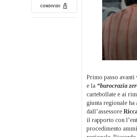
CONDIVIDI
Primo passo avanti 
e la
“burocrazia zer
cartebollate e ai ri
giunta regionale ha 
dall’assessore
Ricc
il rapporto con l’en
procedimento ammini
regionale. Riccardo