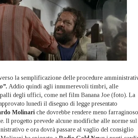
verso la semplificazione delle procedure amministrati
o”.
Addio quindi agli innumerevoli timbri, alle
mpalli degli uffici, come nel film Banana Joe (foto). La
approvato lunedì il disegno di legge presentato
ardo Molinari
che dovrebbe rendere meno farraginos
te. Il progetto prevede alcune modifiche alle norme sul
strativo e ora dovrà passare al vaglio del consiglio
 Molinari ha spiegato a
Radio Gold News
i punti cardi