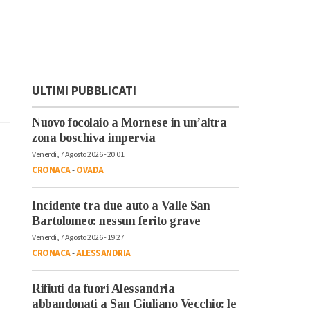
ULTIMI PUBBLICATI
Nuovo focolaio a Mornese in un’altra
zona boschiva impervia
Venerdì, 7 Agosto 2026 - 20:01
CRONACA
-
OVADA
Incidente tra due auto a Valle San
Bartolomeo: nessun ferito grave
Venerdì, 7 Agosto 2026 - 19:27
CRONACA
-
ALESSANDRIA
Rifiuti da fuori Alessandria
abbandonati a San Giuliano Vecchio: le