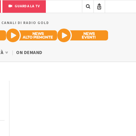
GUARDA LA TV
I CANALI DI RADIO GOLD
TÀ
ON DEMAND