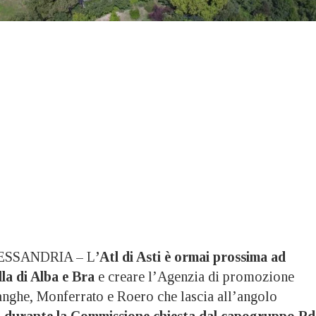
ESSANDRIA – L
’Atl di Asti è ormai prossima ad
la di Alba e Bra
e creare l’Agenzia di promozione
Langhe, Monferrato e Roero che lascia all’angolo
a
durante la Commissione chiesta dal capogruppo Pd