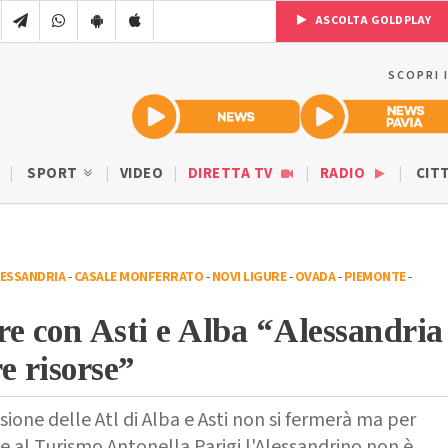
ASCOLTA GOLDPLAY
SCOPRI 
SPORT
VIDEO
DIRETTA TV
RADIO
CIT
ESSANDRIA
-
CASALE MONFERRATO
-
NOVI LIGURE
-
OVADA
-
PIEMONTE
-
are con Asti e Alba “Alessandria
e risorse”
usione delle Atl di Alba e Asti non si fermerà ma per
le al Turismo Antonella Parigi l'Alessandrino non è