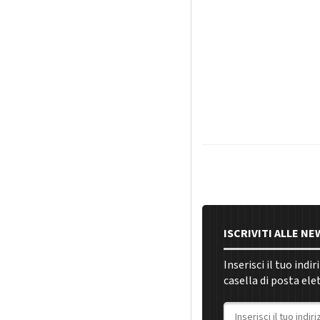
ISCRIVITI ALLE N
Inserisci il tuo indi
casella di posta ele
Indirizzo email