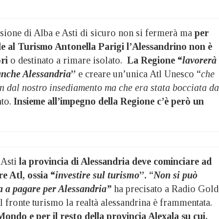
usione di Alba e Asti di sicuro non si fermerà ma
per
le al Turismo Antonella Parigi l’Alessandrino non è
ri
o destinato a rimare isolato.
La Regione “
lavorerà
anche Alessandria
”
e creare un’unica Atl Unesco “
che
n dal nostro insediamento ma che era stata bocciata da
ato.
Insieme all’impegno della Regione c’è però un
 Asti
la provincia di Alessandria deve cominciare ad
re Atl, ossia “
investire sul turismo
”.
“
Non si può
a a pagare per Alessandria”
ha precisato a Radio Gold
l fronte turismo la realtà alessandrina è frammentata.
Mondo e per il resto della provincia Alexala su cui,