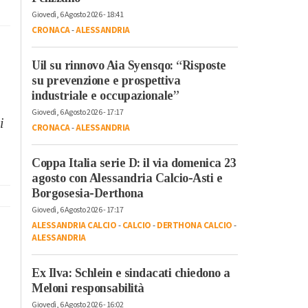
Giovedì, 6 Agosto 2026 - 18:41
CRONACA
-
ALESSANDRIA
Uil su rinnovo Aia Syensqo: “Risposte
su prevenzione e prospettiva
industriale e occupazionale”
Giovedì, 6 Agosto 2026 - 17:17
i
CRONACA
-
ALESSANDRIA
Coppa Italia serie D: il via domenica 23
agosto con Alessandria Calcio-Asti e
Borgosesia-Derthona
Giovedì, 6 Agosto 2026 - 17:17
ALESSANDRIA CALCIO
-
CALCIO
-
DERTHONA CALCIO
-
ALESSANDRIA
Ex Ilva: Schlein e sindacati chiedono a
Meloni responsabilità
Giovedì, 6 Agosto 2026 - 16:02