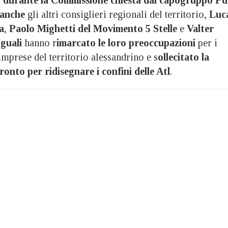
anche
gli altri consiglieri regionali del territorio,
Luc
a
,
Paolo Mighetti del Movimento 5 Stelle
e
Valter
Uguali
hanno r
imarcato le loro preoccupazioni
per i
 imprese del territorio alessandrino e s
ollecitato la
ronto per ridisegnare i confini delle Atl
.