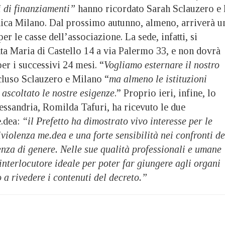
i di finanziamenti”
hanno ricordato Sarah Sclauzero e 
ica Milano. Dal prossimo autunno, almeno, arriverà u
er le casse dell’associazione. La sede, infatti, si
nta Maria di Castello 14 a via Palermo 33, e non dovrà
per i successivi 24 mesi. “
Vogliamo esternare il nostro
luso Sclauzero e Milano “
ma almeno le istituzioni
ascoltato le nostre esigenze
.” Proprio ieri, infine, lo
lessandria, Romilda Tafuri, ha ricevuto le due
e.dea:
“il Prefetto ha dimostrato vivo interesse per le
iviolenza me.dea e una forte sensibilità nei confronti de
nza di genere. Nelle sue qualità professionali e umane
interlocutore ideale per poter far giungere agli organi
 a rivedere i contenuti del decreto.”