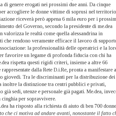
nza di genere erogati nei prossimi due anni. Da cinque
per accogliere le donne vittime di soprusi nel territori
ciazione riceverà però appena 6 mila euro per i prossim
dimento del Governo, secondo la presidente di me.dea
 valorizza le realtà come quella alessandrina in
iti che rendono veramente efficace il lavoro di support
associazione: la professionalità delle operatrici e la lor
per favorire un legame di profonda fiducia con chi ha
dea rispetta questi rigidi criteri, insieme a altre 66
e rappresentate dalla Rete D.i.Re, pronta a manifestare 
giovedì. Tra le discriminanti per la distribuzione dei
inoltre la distinzione tra centri pubblici e privati,
 già sedi, utenze e personale già pagati. Me.dea, invec
la cinghia per sopravvivere.
dea ha risposto alla richiesta di aiuto di ben 700 donne
o che ci motiva ad andare avanti, nonostante il fatto c