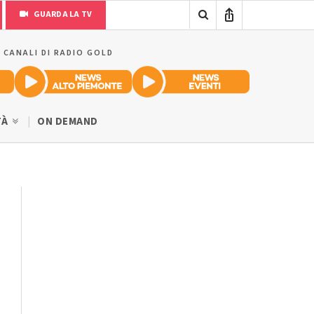
GUARDA LA TV
I CANALI DI RADIO GOLD
TÀ
ON DEMAND