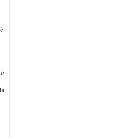
 è
tà
la