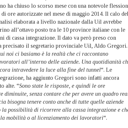
ino ha chiuso lo scorso mese con una notevole flessio
9 di ore autorizzate nel mese di maggio 2014. Il calo de
lisi elaborata a livello nazionale dalla Uil avrebbe
rino all’ottavo posto tra le 10 province italiane con le
i di cassa integrazione. Il dato va però preso con
a precisato il segretario provinciale Uil, Aldo Gregori.
cui noi ci basiamo è la realtà che ci raccontano
voratori all’interno delle aziende. Una quotidianità c
cora intravedere la luce alla fine del tunnel
“. Le
ntegrazione, ha aggiunto Gregori sono infatti ancora
 alte. “
Sono state le risposte, e quindi le ore
re diminuite, senza contare che per avere un quadro rea
ncia bisogna tenere conto anche di tutte quelle aziende
la possibilità di ricorrere alla cassa integrazione e ch
la mobilità o al licenziamento dei lavoratori
“.