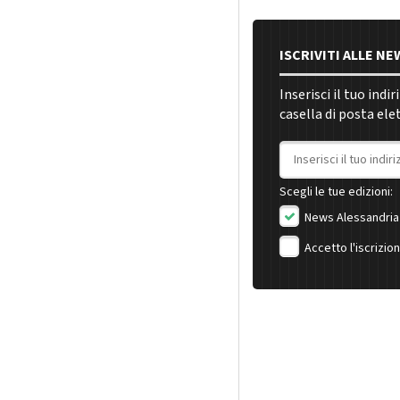
ISCRIVITI ALLE N
Inserisci il tuo indi
casella di posta ele
Indirizzo email
Scegli le tue edizioni:
News Alessandria
Accetto l'iscrizio