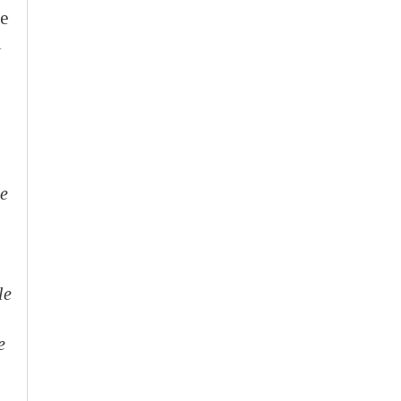
ne
l
he
le
e