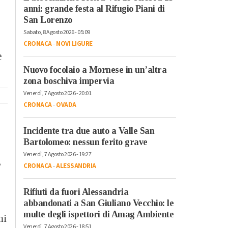
anni: grande festa al Rifugio Piani di
San Lorenzo
Sabato, 8 Agosto 2026 - 05:09
CRONACA
-
NOVI LIGURE
e
Nuovo focolaio a Mornese in un’altra
zona boschiva impervia
Venerdì, 7 Agosto 2026 - 20:01
CRONACA
-
OVADA
Incidente tra due auto a Valle San
Bartolomeo: nessun ferito grave
Venerdì, 7 Agosto 2026 - 19:27
,
CRONACA
-
ALESSANDRIA
Rifiuti da fuori Alessandria
abbandonati a San Giuliano Vecchio: le
multe degli ispettori di Amag Ambiente
mi
Venerdì, 7 Agosto 2026 - 18:51