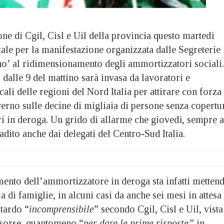
e di Cgil, Cisl e Uil della provincia questo martedì
ale per la manifestazione organizzata dalle Segreterie
‘no’ al ridimensionamento degli ammortizzatori sociali.
dalle 9 del mattino sarà invasa da lavoratori e
cali delle regioni del Nord Italia per attirare con forza
erno sulle decine di migliaia di persone senza copertu
i in deroga. Un grido di allarme che giovedì, sempre a
dito anche dai delegati del Centro-Sud Italia.
mento dell’ammortizzatore in deroga sta infatti metten
a di famiglie, in alcuni casi da anche sei mesi in attesa
itardo “
incomprensibile
” secondo Cgil, Cisl e Uil, vista
risorse, quantomeno “
per dare le prime risposte”
in