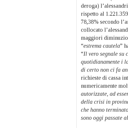
deroga) l’alessandr
rispetto al 1.221.35
78,38% secondo l’ana
collocato l’alessand
maggiori diminuzion
“
estrema cautela
” h
“
Il vero segnale su 
quotidianamente i la
di certo non ci fa an
richieste di cassa i
numericamente molto
autorizzate, ad esse
della crisi in provi
che hanno terminato 
sono oggi passate al