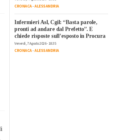
CRONACA
-
ALESSANDRIA
Infermieri Asl, Cgil: “Basta parole,
pronti ad andare dal Prefetto”. E
chiede risposte sull’esposto in Procura
Venerdì, 7 Agosto 2026 - 18:35
CRONACA
-
ALESSANDRIA
i
n