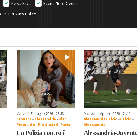
News Pavia
Eventi Nord-Ovest
ne e la
Privacy Policy
Venerdì, 31 Luglio 2026 - 09:53
Martedì, 4 Agosto 2026 - 21:11
Cronaca
-
Alessandria
-
Alto
Alessandria Calcio
-
Calcio
-
Piemonte
-
Provincia di Pavia
Alessandria
La Polizia contro il
Alessandria-Juvent