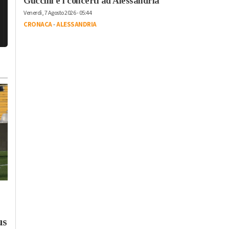
Guccini e i concerti ad Alessandria
Venerdì, 7 Agosto 2026 - 05:44
CRONACA
-
ALESSANDRIA
Martedì, 4 Agosto 2026 - 13:54
Giovedì, 30 Luglio 2026 - 05:30
Cronaca
-
Alessandria
Cronaca
-
Alessandria
Violenza sulle donne,
“Il Tribunale perde
us
la rete della Provincia
un pezzo ogni cinque