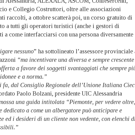
 di Alessandria, ALEXALA, ASCOM, Confesercenti,
 e Collegio Costruttori, oltre alle associazioni
dati raccolti, a ottobre scatterà poi, un corso gratuito di
a tutti gli operatori turistici (anche i gestori di
sati a come interfacciarsi con una persona diversamente
igare nessuno
” ha sottolineato l’assessore provinciale 
Mazzoni
“ma incentivare una diversa e sempre crescente
offerta a favore dei soggetti svantaggiati che sempre pi
 idonee e a norma.”
i fa, dal Consiglio Regionale dell’Unione Italiana Ciec
cordato Paolo Bolzani, presidente UIC Alessandria
mossa una guida intitolata “Piemonte, per vedere oltre
e dedicato a come un albergatore può anticipare e
ze ed i desideri di un cliente non vedente, con elenchi d
sibili.”