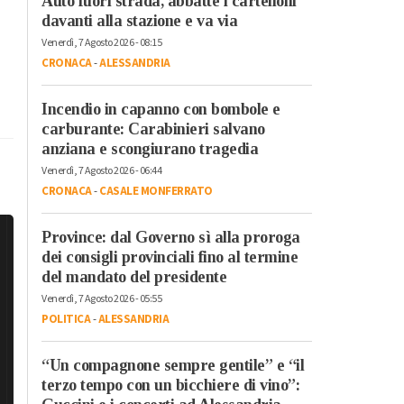
Auto fuori strada, abbatte i cartelloni
davanti alla stazione e va via
Venerdì, 7 Agosto 2026 - 08:15
CRONACA
-
ALESSANDRIA
Incendio in capanno con bombole e
carburante: Carabinieri salvano
anziana e scongiurano tragedia
Venerdì, 7 Agosto 2026 - 06:44
CRONACA
-
CASALE MONFERRATO
Province: dal Governo sì alla proroga
dei consigli provinciali fino al termine
del mandato del presidente
Venerdì, 7 Agosto 2026 - 05:55
POLITICA
-
ALESSANDRIA
“Un compagnone sempre gentile” e “il
terzo tempo con un bicchiere di vino”: