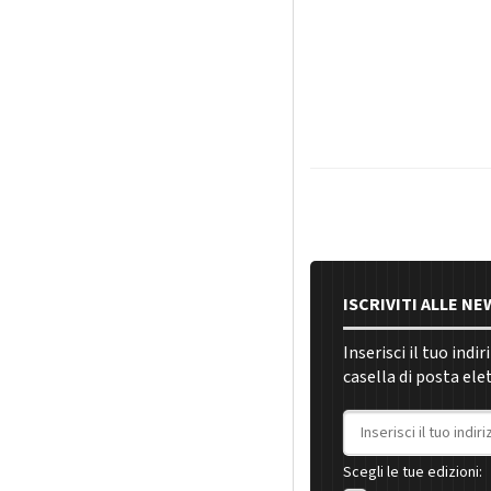
ISCRIVITI ALLE N
Inserisci il tuo indi
casella di posta ele
Indirizzo email
Scegli le tue edizioni: