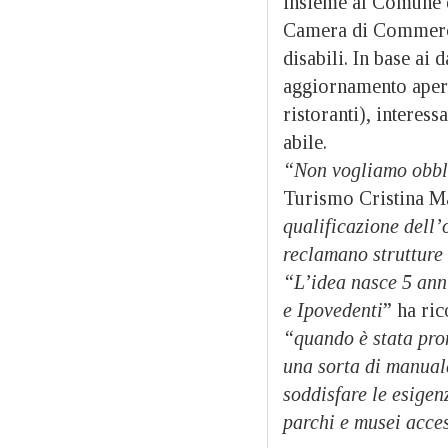
insieme al Comune
Camera di Commercio
disabili. In base ai 
aggiornamento aperto 
ristoranti), interes
abile.
“Non vogliamo obbl
Turismo Cristina 
qualificazione dell’
reclamano strutture
“L’idea nasce 5 ann
e Ipovedenti
” ha ri
“quando è stata pro
una sorta di manual
soddisfare le esigen
parchi e musei acces