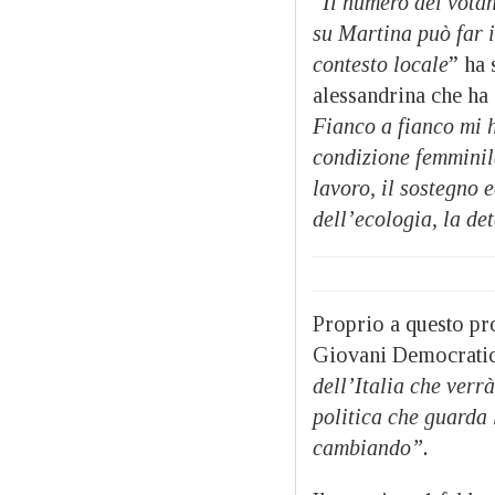
“
Il numero dei vota
su Martina può far i
contesto locale
” ha 
alessandrina che ha 
Fianco a fianco mi h
condizione femminile
lavoro, il sostegno 
dell’ecologia, la de
Proprio a questo p
Giovani Democratici
dell’Italia che verr
politica che guarda 
cambiando”.