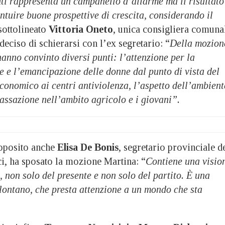
nti rappresenta un campanello d’allarme ma il risultato
ntuire buone prospettive di crescita, considerando il
sottolineato
Vittoria Oneto
, unica consigliera comuna
deciso di schierarsi con l’ex segretario: “
Della mozion
anno convinto diversi punti: l’attenzione per la
 e l’emancipazione delle donne dal punto di vista del
economico ai centri antiviolenza, l’aspetto dell’ambient
tassazione nell’ambito agricolo e i giovani”.
roposito anche
Elisa De Bonis
, segretario provinciale d
, ha sposato la mozione Martina: “
Contiene una visio
à, non solo del presente e non solo del partito. È una
lontano, che presta attenzione a un mondo che sta