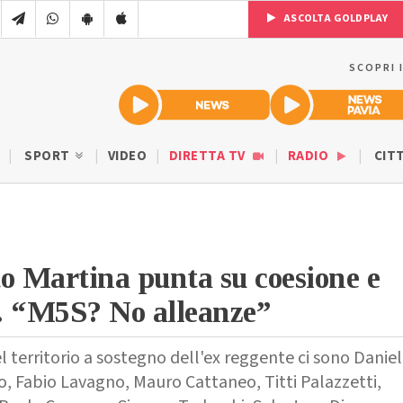
ASCOLTA GOLDPLAY
SCOPRI 
SPORT
VIDEO
DIRETTA TV
RADIO
CIT
o Martina punta su coesione e
. “M5S? No alleanze”
l territorio a sostegno dell'ex reggente ci sono Danie
to, Fabio Lavagno, Mauro Cattaneo, Titti Palazzetti,