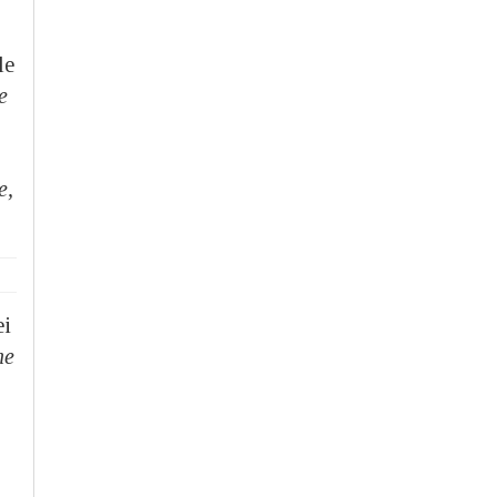
le
e
e,
ei
ne