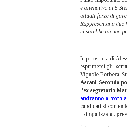
è altenativo ai 5 Ste
attuali forze di gov
Rappresentano due f
ci sarebbe alcuna po
In provincia di Ales
esprimersi gli iscri
Vignole Borbera. Su
Ascani
.
Secondo pos
l’ex segretario Mart
andranno al voto anc
candidati si contend
i simpatizzanti, pre