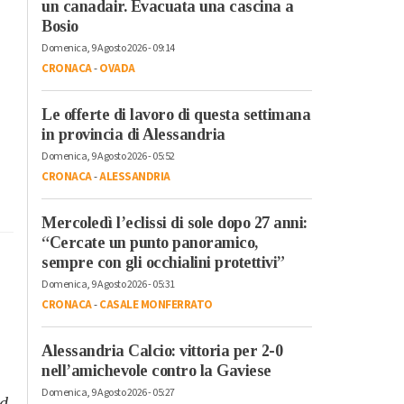
un canadair. Evacuata una cascina a
Bosio
Domenica, 9 Agosto 2026 - 09:14
CRONACA
-
OVADA
Le offerte di lavoro di questa settimana
in provincia di Alessandria
Domenica, 9 Agosto 2026 - 05:52
CRONACA
-
ALESSANDRIA
Mercoledì l’eclissi di sole dopo 27 anni:
“Cercate un punto panoramico,
sempre con gli occhialini protettivi”
Domenica, 9 Agosto 2026 - 05:31
CRONACA
-
CASALE MONFERRATO
Alessandria Calcio: vittoria per 2-0
nell’amichevole contro la Gaviese
Domenica, 9 Agosto 2026 - 05:27
Pd