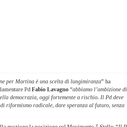
ne per Martina è una scelta di lungimiranza
” ha
arlamentare Pd
Fabio Lavagno
“
abbiamo l’ambizione di
della democrazia, oggi fortemente a rischio. Il Pd deve
di riformismo radicale, dare speranza al futuro, senza
lla mozione la posizione sul Movimento 5 Stelle: “
Il 