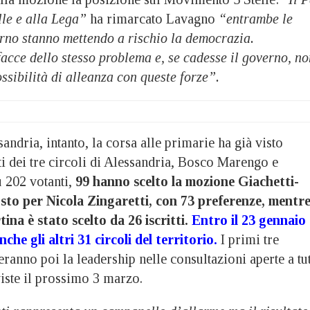
lle e alla Lega”
ha rimarcato Lavagno
“entrambe le
erno stanno mettendo a rischio la democrazia.
acce dello stesso problema e, se cadesse il governo, no
ssibilità di alleanza con queste forze”.
sandria, intanto, la corsa alle primarie ha già visto
tti dei tre circoli di Alessandria, Bosco Marengo e
 202 votanti,
99 hanno scelto la mozione Giachetti-
to per Nicola Zingaretti, con 73 preferenze, mentr
ina è stato scelto da 26 iscritti.
Entro il 23 gennaio
he gli altri 31 circoli del territorio.
I primi tre
eranno poi la leadership nelle consultazioni aperte a tut
viste il prossimo 3 marzo.