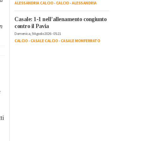
ALESSANDRIA CALCIO
-
CALCIO
-
ALESSANDRIA
Casale: 1-1 nell’allenamento congiunto
n
contro il Pavia
Domenica, 9 Agosto 2026 - 05:21
CALCIO
-
CASALE CALCIO
-
CASALE MONFERRATO
e
ti