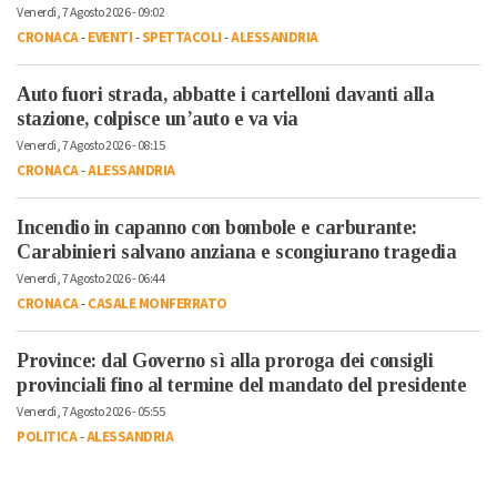
Venerdì, 7 Agosto 2026 - 09:02
CRONACA
-
EVENTI
-
SPETTACOLI
-
ALESSANDRIA
Auto fuori strada, abbatte i cartelloni davanti alla
stazione, colpisce un’auto e va via
Venerdì, 7 Agosto 2026 - 08:15
CRONACA
-
ALESSANDRIA
Incendio in capanno con bombole e carburante:
Carabinieri salvano anziana e scongiurano tragedia
Venerdì, 7 Agosto 2026 - 06:44
CRONACA
-
CASALE MONFERRATO
Province: dal Governo sì alla proroga dei consigli
provinciali fino al termine del mandato del presidente
Venerdì, 7 Agosto 2026 - 05:55
POLITICA
-
ALESSANDRIA