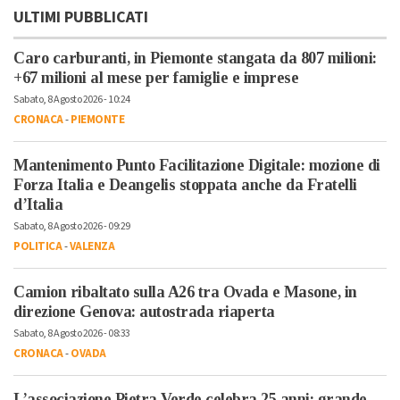
ULTIMI PUBBLICATI
Caro carburanti, in Piemonte stangata da 807 milioni:
+67 milioni al mese per famiglie e imprese
Sabato, 8 Agosto 2026 - 10:24
CRONACA
-
PIEMONTE
Mantenimento Punto Facilitazione Digitale: mozione di
Forza Italia e Deangelis stoppata anche da Fratelli
d’Italia
Sabato, 8 Agosto 2026 - 09:29
POLITICA
-
VALENZA
Camion ribaltato sulla A26 tra Ovada e Masone, in
direzione Genova: autostrada riaperta
Sabato, 8 Agosto 2026 - 08:33
CRONACA
-
OVADA
L’associazione Pietra Verde celebra 25 anni: grande