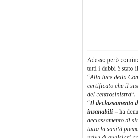
Adesso però cominci
tutti i dubbi è stat
“
Alla luce della Co
certificato che il s
del centrosinistra
“.
“
Il declassamento di
insanabili
– ha denu
declassamento di sin
tutta la sanità piem
prive di qualsiasi c