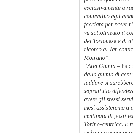
esclusivamente a rag
contentino agli ammi
facciata per poter r
va sottolineato il c
del Tortonese e di a
ricorso al Tar contr
Moirano”.
“Alla Giunta
– ha co
dalla giunta di cent
laddove si sarebbero
soprattutto difender
avere gli stessi ser
mesi assisteremo a c
centinaia di posti le
Torino-centrica. E t
vedranno neppure rea