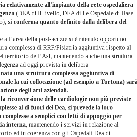
ria relativamente all’impianto della rete ospedaliera
genza
(DEA di II livello, DEA di I e Ospedale di Base
o),
si conferma quanto definito dalla delibera del
ne all’area della post-acuzie si è ritenuto opportuno
ura complessa di RRF/Fisiatria aggiuntiva rispetto al
l territorio dell’Asl, mantenendo anche una struttura
egenza ad oggi prevista in delibera.
gnata una struttura complessa aggiuntiva di
ionale la cui collocazione (ad esempio a Tortona) sar
azione degli atti aziendali.
a
la riconversione delle cardiologie non più previste
lesse al di fuori dei Dea
,
si prevede la loro
 complesse a semplici con letti di appoggio per
gia interna
, mantenendo i servizi in relazione al
torio ed in coerenza con gli Ospedali Dea di