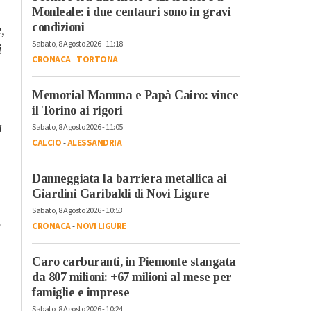
Monleale: i due centauri sono in gravi
condizioni
,
Sabato, 8 Agosto 2026 - 11:18
i
CRONACA
-
TORTONA
Memorial Mamma e Papà Cairo: vince
il Torino ai rigori
a
Sabato, 8 Agosto 2026 - 11:05
CALCIO
-
ALESSANDRIA
Danneggiata la barriera metallica ai
Giardini Garibaldi di Novi Ligure
Sabato, 8 Agosto 2026 - 10:53
o
CRONACA
-
NOVI LIGURE
i
Caro carburanti, in Piemonte stangata
da 807 milioni: +67 milioni al mese per
famiglie e imprese
Sabato, 8 Agosto 2026 - 10:24