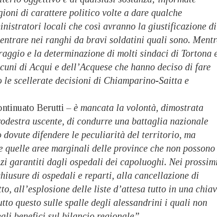
ioni di carattere politico volte a dare qualche
nistratori locali che così avranno la giustificazione di
ientrare nei ranghi da bravi soldatini quali sono. Mentr
oraggio e la determinazione di molti sindaci di Tortona 
lcuni di Acqui e dell’Acquese che hanno deciso di fare
o le scellerate decisioni di Chiamparino-Saitta e
ntinuato Berutti –
è mancata la volontà, dimostrata
rodestra uscente, di condurre una battaglia nazionale
 dovute difendere le peculiarità del territorio, ma
e quelle aree marginali delle province che non possono
vizi garantiti dagli ospedali dei capoluoghi. Nei prossim
hiusure di ospedali e reparti, alla cancellazione di
tto, all’esplosione delle liste d’attesa tutto in una chia
utto questo sulle spalle degli alessandrini i quali non
li benefici sul bilancio regionale”.