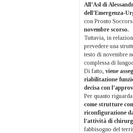
All’Asl di Alessand
dell’Emergenza-Ur
con Pronto Soccors
novembre scorso.
Tuttavia, in relazio
prevedere una strutt
testo di novembre ne
complessa di lungod
Di fatto,
viene asse
riabilitazione funz
decisa con l’approv
Per quanto riguard
come strutture comp
riconfigurazione da
l’attività di chirur
fabbisogno del terri