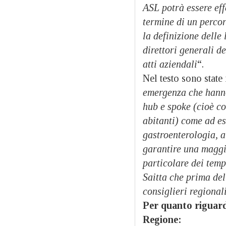
ASL potrà essere effe
termine di un percor
la definizione delle
direttori generali d
atti aziendali
“.
Nel testo sono state 
emergenza che hanno 
hub e spoke (cioè co
abitanti) come ad e
gastroenterologia, 
garantire una maggio
particolare dei temp
Saitta che prima del
consiglieri regional
Per quanto riguarda
Regione: