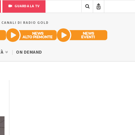
GUARDA LA TV
I CANALI DI RADIO GOLD
TÀ
ON DEMAND