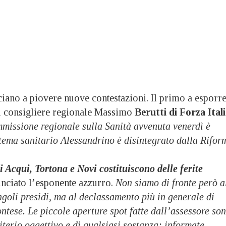
ano a piovere nuove contestazioni. Il primo a esporr
o il consigliere regionale Massimo
Berutti di Forza Ital
mmissione regionale sulla Sanità avvenuta venerdì è
istema sanitario Alessandrino è disintegrato dalla Rifor
 Acqui, Tortona e Novi costituiscono delle ferite
nciato l’esponente azzurro.
Non siamo di fronte però a
goli presidi, ma al declassamento più in generale di
ontese. Le piccole aperture spot fatte dall’assessore so
riterio oggettivo e di qualsiasi sostanza; informate