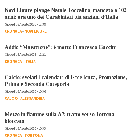
Novi Ligure piange Natale Toccalino, mancato a 102
anni: era uno dei Carabinieri più anziani d’Italia
Giovedì, 6 Agosto 2026 - 12:39
CRONACA
-
NOVI LIGURE
Addio “Maestrone”: è morto Francesco Guccini
Giovedì, 6 Agosto 2026 - 11:21
CRONACA
-
ITALIA
Calcio: svelati i calendari di Eccellenza, Promozione,
Prima e Seconda Categoria
Giovedì, 6 Agosto 2026 - 10:36
CALCIO
-
ALESSANDRIA
Mezzo in fiamme sulla A7: tratto verso Tortona
bloccato
Giovedì, 6 Agosto 2026 - 10:33
CRONACA
-
TORTONA