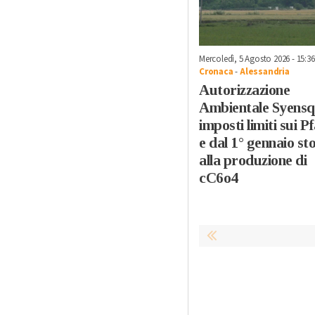
Mercoledì, 5 Agosto 2026 - 15:36
Cronaca
-
Alessandria
Autorizzazione
Ambientale Syensq
imposti limiti sui P
e dal 1° gennaio st
alla produzione di
cC6o4