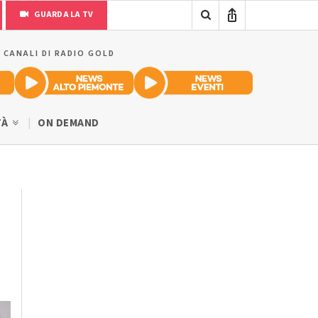
GUARDA LA TV
I CANALI DI RADIO GOLD
TÀ
ON DEMAND