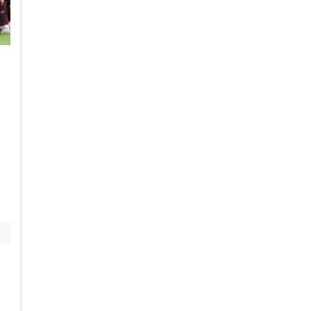
Lunedì, 3 Agosto 2026 - 10:04
Lunedì, 27 Luglio 2026 - 20:24
Cronaca
-
Alessandria
Cronaca
-
Alessandria
e
Primi sguardi sul
Tragedia a Bosio: Fa
futuro foyer del
Cisl chiede più
teatro comunale
sicurezza nei campi