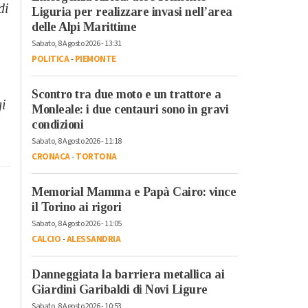
di
Liguria per realizzare invasi nell’area
delle Alpi Marittime
Sabato, 8 Agosto 2026 - 13:31
POLITICA
-
PIEMONTE
Scontro tra due moto e un trattore a
gi
Monleale: i due centauri sono in gravi
condizioni
Sabato, 8 Agosto 2026 - 11:18
CRONACA
-
TORTONA
Memorial Mamma e Papà Cairo: vince
il Torino ai rigori
Sabato, 8 Agosto 2026 - 11:05
CALCIO
-
ALESSANDRIA
Danneggiata la barriera metallica ai
Giardini Garibaldi di Novi Ligure
Sabato, 8 Agosto 2026 - 10:53