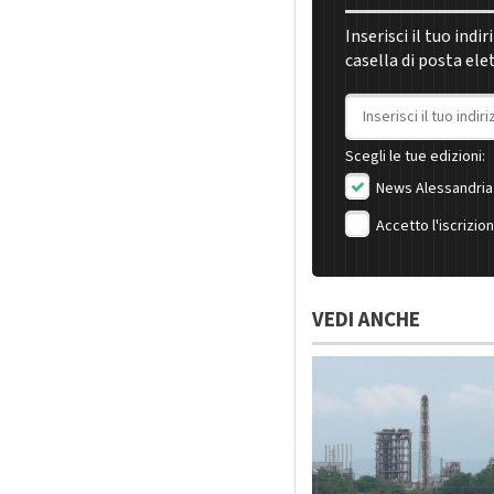
Inserisci il tuo indi
casella di posta ele
Indirizzo email
Scegli le tue edizioni:
News Alessandria
Accetto l'iscrizio
VEDI ANCHE