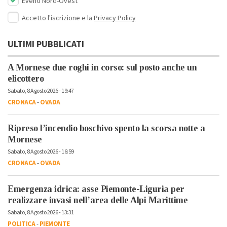
Eventi Nord-Ovest
Accetto l'iscrizione e la
Privacy Policy
ULTIMI PUBBLICATI
A Mornese due roghi in corso: sul posto anche un
elicottero
Sabato, 8 Agosto 2026 - 19:47
CRONACA
-
OVADA
Ripreso l’incendio boschivo spento la scorsa notte a
Mornese
Sabato, 8 Agosto 2026 - 16:59
CRONACA
-
OVADA
Emergenza idrica: asse Piemonte-Liguria per
realizzare invasi nell’area delle Alpi Marittime
Sabato, 8 Agosto 2026 - 13:31
POLITICA
-
PIEMONTE