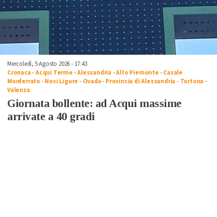
Mercoledì, 5 Agosto 2026 - 17:43
Cronaca
-
Acqui Terme
-
Alessandria
-
Alto Piemonte
-
Casale
Monferrato
-
Novi Ligure
-
Ovada
-
Provincia di Alessandria
-
Tortona
-
Valenza
Giornata bollente: ad Acqui massime
arrivate a 40 gradi