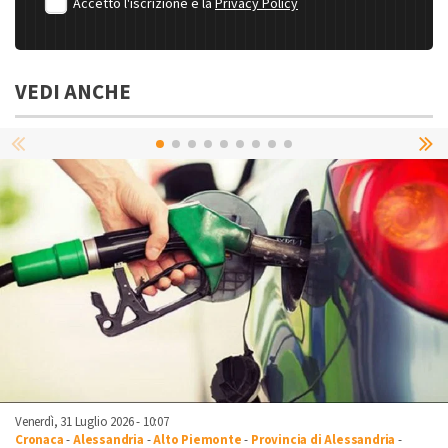
Accetto l'iscrizione e la
Privacy Policy
VEDI ANCHE
Venerdì, 31 Luglio 2026 - 10:07
Cronaca
-
Alessandria
-
Alto Piemonte
-
Provincia di Alessandria
-