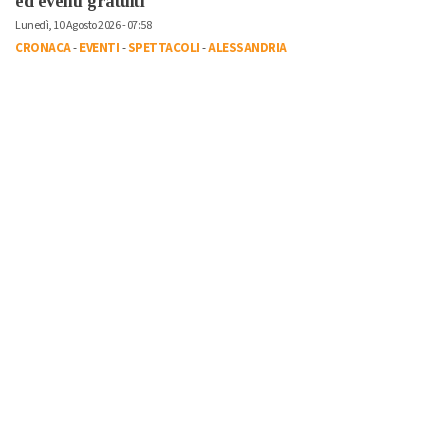
ed eventi gratuiti
Lunedì, 10 Agosto 2026 - 07:58
CRONACA
-
EVENTI
-
SPETTACOLI
-
ALESSANDRIA