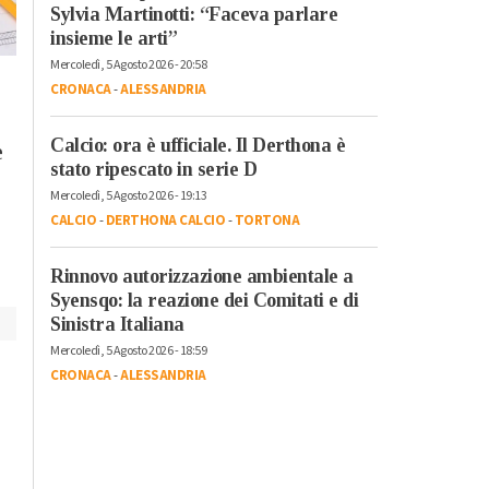
Cronaca
-
Politica
-
Alessandria
Sylvia Martinotti: “Faceva parlare
Lega sulla Tari:
insieme le arti”
“Dove sono finite le
Mercoledì, 5 Agosto 2026 - 20:58
Martedì, 4 Agosto 2026 - 18:50
riduzioni promesse?
CRONACA
-
ALESSANDRIA
Politica
-
Alessandria
Ai cittadini di
Amag Ambiente,
Alessandria solo
Calcio: ora è ufficiale. Il Derthona è
e
Roggero (Lega): “L
stato ripescato in serie D
nuovi costi e più
cessione certifica
tasse”
Mercoledì, 5 Agosto 2026 - 19:13
l’inadeguatezza di ch
CALCIO
-
DERTHONA CALCIO
-
TORTONA
amministra”
Rinnovo autorizzazione ambientale a
Syensqo: la reazione dei Comitati e di
Sinistra Italiana
Mercoledì, 5 Agosto 2026 - 18:59
CRONACA
-
ALESSANDRIA