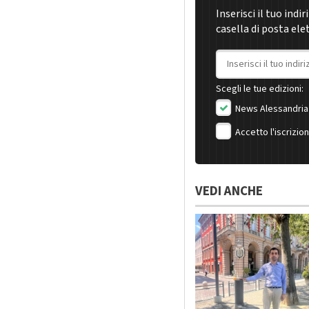
Inserisci il tuo indi
casella di posta ele
Indirizzo email
Scegli le tue edizioni:
News Alessandria
Accetto l'iscrizio
VEDI ANCHE