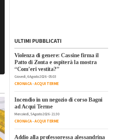
ULTIMI PUBBLICATI
Violenza di genere: Cassine firma il
Patto di Zonta e ospiterà la mostra
“Com’eri vestita?”
Giovedì, 6 Agosto 2026 - 05:03
CRONACA
-
ACQUI TERME
Incendio in un negozio di corso Bagni
ad Acqui Terme
Mercoledì, 5 Agosto 2026 - 21:30
CRONACA
-
ACQUI TERME
Venerdì, 31 Luglio 2026 - 08:24
Addio alla professoressa alessandrina