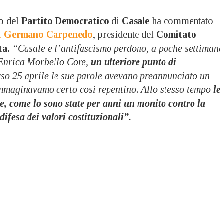
o del
Partito Democratico
di
Casale
ha commentato
i
Germano Carpenedo
, presidente del
Comitato
ta.
“Casale e l’antifascismo perdono, a poche settiman
Enrica Morbello Core,
un ulteriore punto di
rso 25 aprile le sue parole avevano preannunciato un
maginavamo certo così repentino. Allo stesso tempo
l
te, come lo sono state per anni un monito contro la
difesa dei valori costituzionali”.