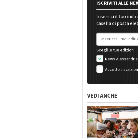
ISCRIVITI ALLE N
Inserisci il tuo indi
casella di posta ele
Indirizzo email
Scegli le tue edizioni:
News Alessandria
Accetto l'iscrizio
VEDI ANCHE