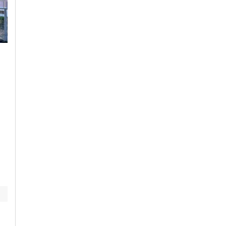
Mercoledì, 5 Agosto 2026 - 17:43
Giovedì, 30 Luglio 2026 - 12:22
Cronaca
-
Acqui Terme
-
Alessandria Calcio
-
Basket
-
Alessandria
-
Alto Piemonte
-
Junior Casale
-
Sport
-
Casale
Casale Monferrato
-
Novi Ligure
Monferrato
-
Provincia di
-
Ovada
-
Provincia di
Alessandria
Alessandria
-
Tortona
-
Valenza
Monferrato Basket,
Giornata bollente: ad
si riparte dalla Serie
Acqui massime
B Interregionale:
arrivate a 40 gradi
“Vogliamo dare
continuità al basket
casalese”