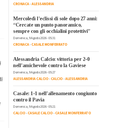
CRONACA
-
ALESSANDRIA
Mercoledì l’eclissi di sole dopo 27 anni:
“Cercate un punto panoramico,
sempre con gli occhialini protettivi”
Domenica, 9 Agosto 2026 - 05:31
CRONACA
-
CASALE MONFERRATO
Alessandria Calcio: vittoria per 2-0
i
nell’amichevole contro la Gaviese
Domenica, 9 Agosto 2026 - 05:27
di
ALESSANDRIA CALCIO
-
CALCIO
-
ALESSANDRIA
Casale: 1-1 nell’allenamento congiunto
contro il Pavia
a
Domenica, 9 Agosto 2026 - 05:21
CALCIO
-
CASALE CALCIO
-
CASALE MONFERRATO