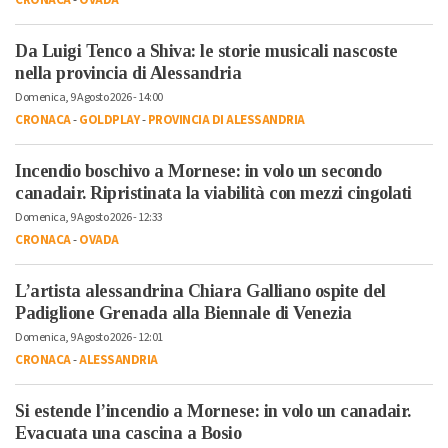
CRONACA
-
OVADA
Da Luigi Tenco a Shiva: le storie musicali nascoste
nella provincia di Alessandria
Domenica, 9 Agosto 2026 - 14:00
CRONACA
-
GOLDPLAY
-
PROVINCIA DI ALESSANDRIA
Incendio boschivo a Mornese: in volo un secondo
canadair. Ripristinata la viabilità con mezzi cingolati
Domenica, 9 Agosto 2026 - 12:33
CRONACA
-
OVADA
L’artista alessandrina Chiara Galliano ospite del
Padiglione Grenada alla Biennale di Venezia
Domenica, 9 Agosto 2026 - 12:01
CRONACA
-
ALESSANDRIA
Si estende l’incendio a Mornese: in volo un canadair.
Evacuata una cascina a Bosio