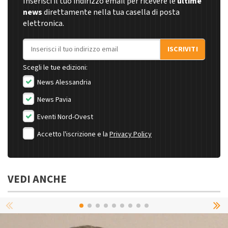
Inserisci il tuo indirizzo email per ricevere le
ultime
news
direttamente nella tua casella di posta
elettronica.
Indirizzo email
ISCRIVITI
Scegli le tue edizioni:
News Alessandria
News Pavia
Eventi Nord-Ovest
Accetto l'iscrizione e la
Privacy Policy
VEDI ANCHE