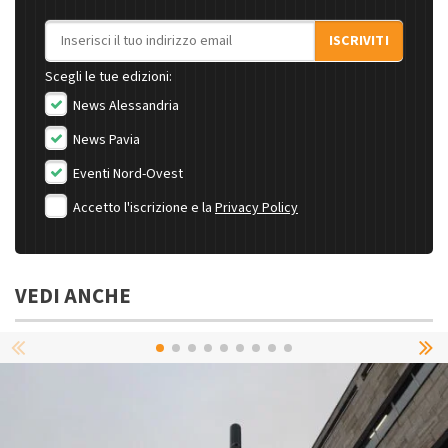
Indirizzo email
ISCRIVITI
Scegli le tue edizioni:
News Alessandria
News Pavia
Eventi Nord-Ovest
Accetto l'iscrizione e la
Privacy Policy
VEDI ANCHE