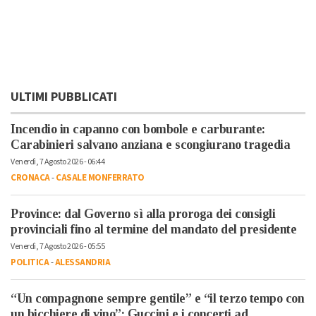
ULTIMI PUBBLICATI
Incendio in capanno con bombole e carburante:
Carabinieri salvano anziana e scongiurano tragedia
Venerdì, 7 Agosto 2026 - 06:44
CRONACA
-
CASALE MONFERRATO
Province: dal Governo sì alla proroga dei consigli
provinciali fino al termine del mandato del presidente
Venerdì, 7 Agosto 2026 - 05:55
POLITICA
-
ALESSANDRIA
“Un compagnone sempre gentile” e “il terzo tempo con
un bicchiere di vino”: Guccini e i concerti ad