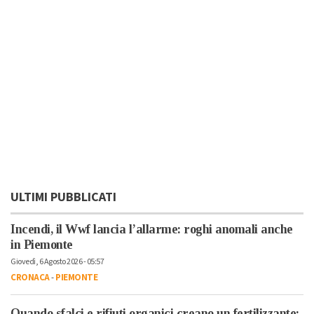
ULTIMI PUBBLICATI
Incendi, il Wwf lancia l’allarme: roghi anomali anche
in Piemonte
Giovedì, 6 Agosto 2026 - 05:57
CRONACA
-
PIEMONTE
Quando sfalci e rifiuti organici creano un fertilizzante: