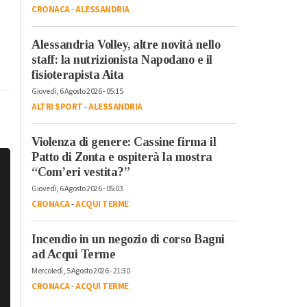
CRONACA
-
ALESSANDRIA
Alessandria Volley, altre novità nello
staff: la nutrizionista Napodano e il
fisioterapista Aita
Giovedì, 6 Agosto 2026 - 05:15
ALTRI SPORT
-
ALESSANDRIA
Violenza di genere: Cassine firma il
Patto di Zonta e ospiterà la mostra
“Com’eri vestita?”
Giovedì, 6 Agosto 2026 - 05:03
CRONACA
-
ACQUI TERME
Incendio in un negozio di corso Bagni
ad Acqui Terme
Mercoledì, 5 Agosto 2026 - 21:30
CRONACA
-
ACQUI TERME