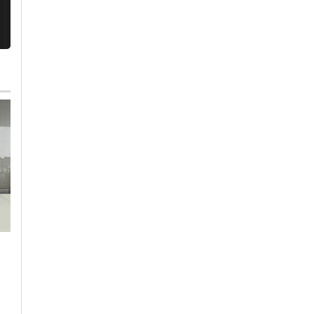
Domenica, 2 Agosto 2026 - 08:11
Lunedì, 3 Agosto 2026 - 10:04
Community Gold
-
Libri
-
Cronaca
-
Alessandria
Alessandria
-
Alto Piemonte
-
Primi sguardi sul
Provincia di Alessandria
-
futuro foyer del
Provincia di Pavia
teatro comunale