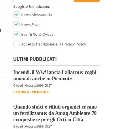
Scegli le tue edizioni:
News Alessandria
News Pavia
a
Eventi Nord-Ovest
Accetto l'iscrizione e la
Privacy Policy
ULTIMI PUBBLICATI
Incendi, il Wwf lancia l’allarme: roghi
anomali anche in Piemonte
Giovedì, 6 Agosto 2026 - 05:57
CRONACA
-
PIEMONTE
Quando sfalci e rifiuti organici creano
un fertilizzante: da Amag Ambiente 70
compostiere per gli Orti in Città
Giovedì, 6 Agosto 2026 - 05:27