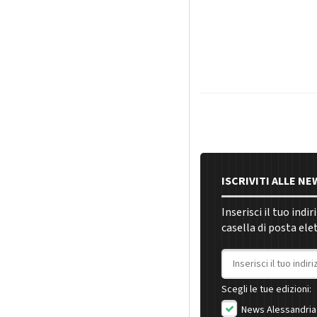
ISCRIVITI ALLE N
Inserisci il tuo indi
casella di posta ele
Indirizzo email
Scegli le tue edizioni:
News Alessandria