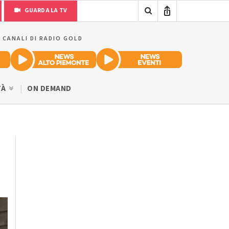
GUARDA LA TV
I CANALI DI RADIO GOLD
TÀ
ON DEMAND