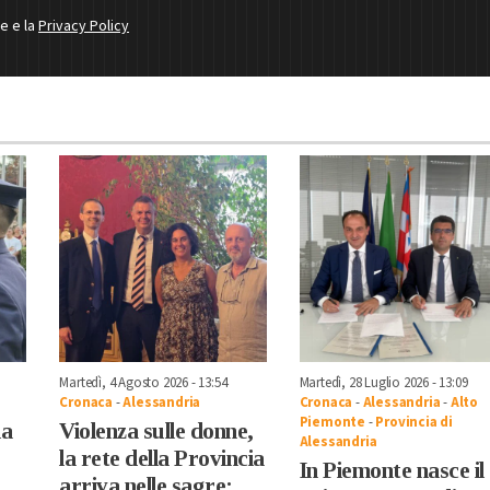
ne e la
Privacy Policy
Martedì, 4 Agosto 2026 - 13:54
Martedì, 28 Luglio 2026 - 13:09
Cronaca
-
Alessandria
Cronaca
-
Alessandria
-
Alto
Piemonte
-
Provincia di
ia
Violenza sulle donne,
Alessandria
la rete della Provincia
In Piemonte nasce il
arriva nelle sagre: