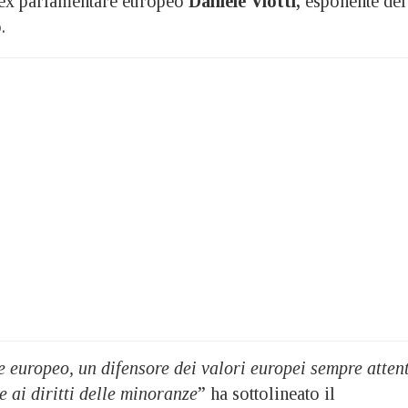
’ex parlamentare europeo
Daniele Viotti,
esponente del
.
 europeo, un difensore dei valori europei sempre atten
e ai diritti delle minoranze
” ha sottolineato il