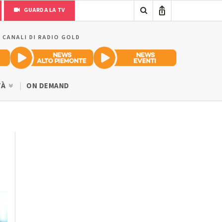
GUARDA LA TV
I CANALI DI RADIO GOLD
TÀ
ON DEMAND