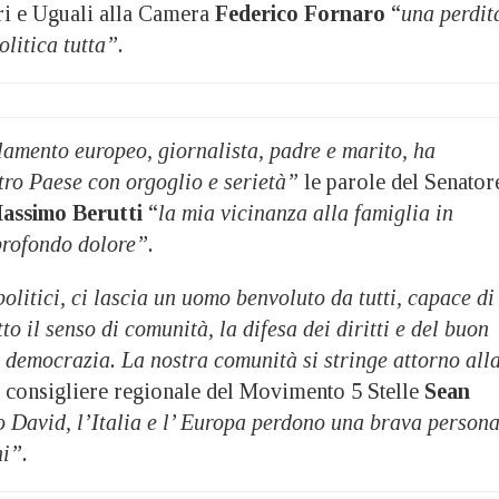
ri e Uguali alla Camera
Federico Fornaro
“
una perdit
olitica tutta”.
lamento europeo, giornalista, padre e marito, ha
tro Paese con orgoglio e serietà”
le parole del Senator
assimo Berutti
“
la mia vicinanza alla famiglia in
profondo dolore”.
politici, ci lascia un uomo benvoluto da tutti, capace di
to il senso di comunità, la difesa dei diritti e del buon
 democrazia. La nostra comunità si stringe attorno all
l consigliere regionale del Movimento 5 Stelle
Sean
 David, l’Italia e l’ Europa perdono una brava person
ni”.