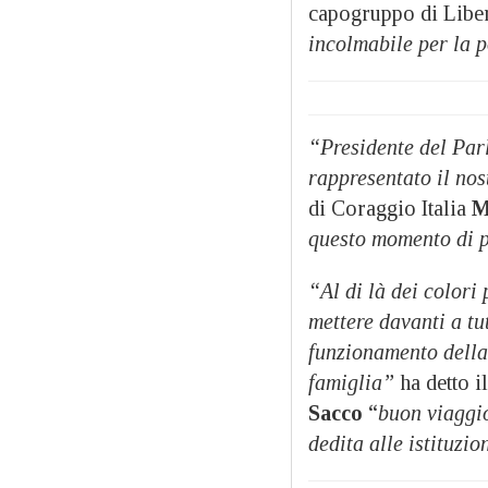
capogruppo di Libe
incolmabile per la p
“Presidente del Par
rappresentato il nos
di Coraggio Italia
M
questo momento di 
“Al di là dei colori 
mettere davanti a tut
funzionamento della
famiglia”
ha detto i
Sacco
“
buon viaggio
dedita alle istituzio