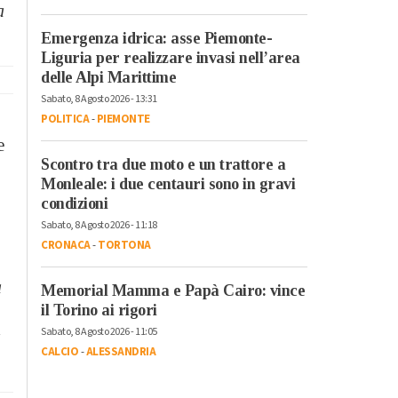
a
Emergenza idrica: asse Piemonte-
Liguria per realizzare invasi nell’area
delle Alpi Marittime
Sabato, 8 Agosto 2026 - 13:31
POLITICA
-
PIEMONTE
e
Scontro tra due moto e un trattore a
Monleale: i due centauri sono in gravi
condizioni
Sabato, 8 Agosto 2026 - 11:18
CRONACA
-
TORTONA
a
Memorial Mamma e Papà Cairo: vince
il Torino ai rigori
Sabato, 8 Agosto 2026 - 11:05
a
CALCIO
-
ALESSANDRIA