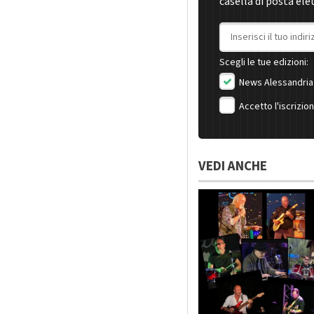
casella di posta ele
Indirizzo email
Scegli le tue edizioni:
News Alessandria
Accetto l'iscrizio
VEDI ANCHE