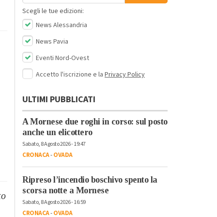
Scegli le tue edizioni:
News Alessandria
News Pavia
Eventi Nord-Ovest
Accetto l'iscrizione e la
Privacy Policy
ULTIMI PUBBLICATI
A Mornese due roghi in corso: sul posto
anche un elicottero
Sabato, 8 Agosto 2026 - 19:47
CRONACA
-
OVADA
Ripreso l’incendio boschivo spento la
scorsa notte a Mornese
to
Sabato, 8 Agosto 2026 - 16:59
CRONACA
-
OVADA