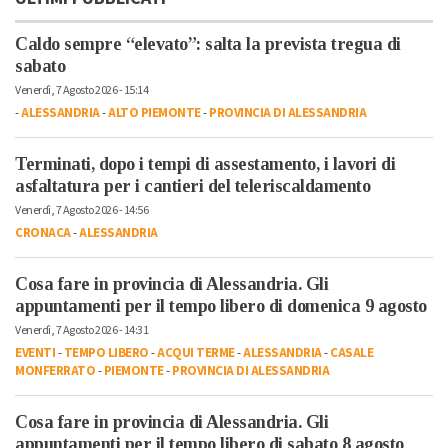
Caldo sempre “elevato”: salta la prevista tregua di
sabato
Venerdì, 7 Agosto 2026 - 15:14
-
ALESSANDRIA
-
ALTO PIEMONTE
-
PROVINCIA DI ALESSANDRIA
Terminati, dopo i tempi di assestamento, i lavori di
asfaltatura per i cantieri del teleriscaldamento
Venerdì, 7 Agosto 2026 - 14:56
CRONACA
-
ALESSANDRIA
Cosa fare in provincia di Alessandria. Gli
appuntamenti per il tempo libero di domenica 9 agosto
Venerdì, 7 Agosto 2026 - 14:31
EVENTI
-
TEMPO LIBERO
-
ACQUI TERME
-
ALESSANDRIA
-
CASALE
MONFERRATO
-
PIEMONTE
-
PROVINCIA DI ALESSANDRIA
Cosa fare in provincia di Alessandria. Gli
appuntamenti per il tempo libero di sabato 8 agosto