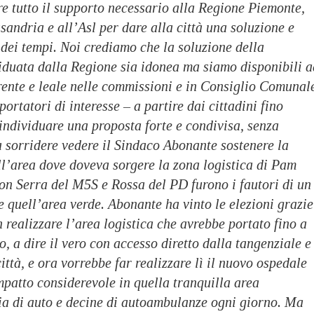
re tutto il supporto necessario alla Regione Piemonte,
sandria e all’Asl per dare alla città una soluzione e
o dei tempi. Noi crediamo che la soluzione della
viduata dalla Regione sia idonea ma siamo disponibili a
rente e leale nelle commissioni e in Consiglio Comunal
portatori di interesse – a partire dai cittadini fino
 individuare una proposta forte e condivisa, senza
a sorridere vedere il Sindaco Abonante sostenere la
ll’area dove doveva sorgere la zona logistica di Pam
 Serra del M5S e Rossa del PD furono i fautori di un
e quell’area verde. Abonante ha vinto le elezioni grazie
 realizzare l’area logistica che avrebbe portato fino a
, a dire il vero con accesso diretto dalla tangenziale e
ittà, e ora vorrebbe far realizzare lì il nuovo ospedale
patto considerevole in quella tranquilla area
aia di auto e decine di autoambulanze ogni giorno. Ma