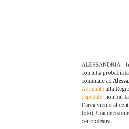
ALESSANDRIA – In a
con tutta probabilit
comunale ad
Alessa
Abonante
alla Regi
ospedale
: non più l
l’area vicino al ce
foto). Una decisione
centrodestra.