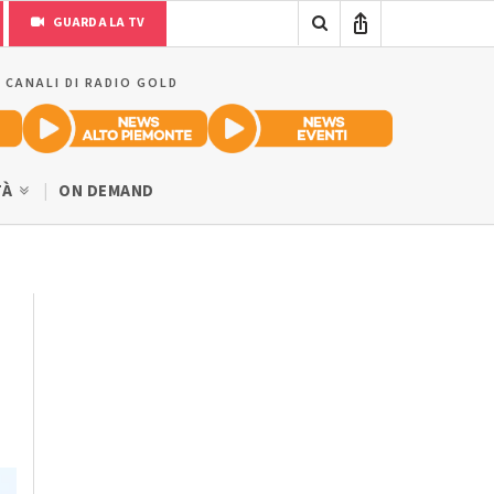
GUARDA LA TV
I CANALI DI RADIO GOLD
TÀ
ON DEMAND