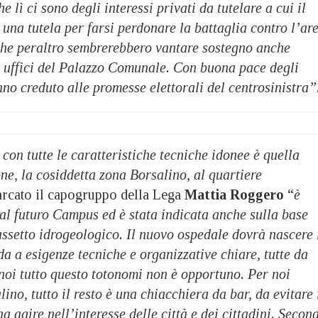
 lì ci sono degli interessi privati da tutelare a cui il
 una tutela per farsi perdonare la battaglia contro l’ar
 che peraltro sembrerebbero vantare sostegno anche
ni uffici del Palazzo Comunale. Con buona pace degli
no creduto alle promesse elettorali del centrosinistra”
con tutte le caratteristiche tecniche idonee è quella
ne, la cosiddetta zona Borsalino, al quartiere
rcato il capogruppo della Lega
Mattia Roggero
“
è
, al futuro Campus ed è stata indicata anche sulla base
ssetto idrogeologico. Il nuovo ospedale dovrà nascere 
a a esigenze tecniche e organizzative chiare, tutte da
noi tutto questo totonomi non è opportuno. Per noi
ino, tutto il resto è una chiacchiera da bar, da evitare 
a agire nell’interesse delle città e dei cittadini. Secon