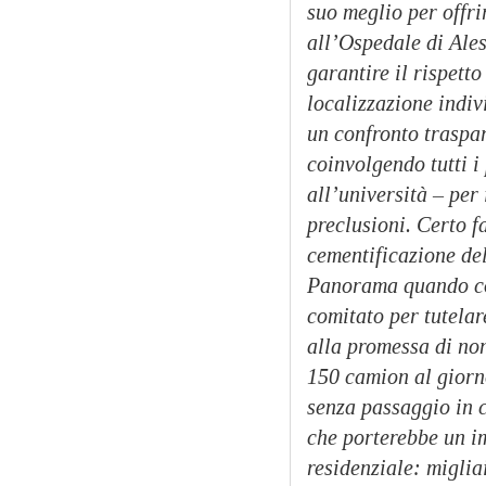
suo meglio per offri
all’Ospedale di Ales
garantire il rispett
localizzazione indi
un confronto traspa
coinvolgendo tutti i 
all’università – per
preclusioni. Certo f
cementificazione de
Panorama quando con
comitato per tutelar
alla promessa di non
150 camion al giorno
senza passaggio in c
che porterebbe un im
residenziale: migli