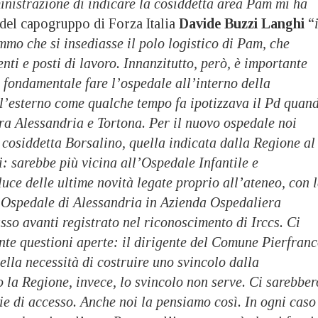
inistrazione di indicare la cosiddetta area Pam mi ha
del capogruppo di Forza Italia
Davide Buzzi Langhi
“
mmo che si insediasse il polo logistico di Pam, che
nti e posti di lavoro. Innanzitutto, però, è importante
 fondamentale fare l’ospedale all’interno della
ll’esterno come qualche tempo fa ipotizzava il Pd quan
ra Alessandria e Tortona. Per il nuovo ospedale noi
cosiddetta Borsalino, quella indicata dalla Regione al
: sarebbe più vicina all’Ospedale Infantile e
 luce delle ultime novità legate proprio all’ateneo, con 
’Ospedale di Alessandria in Azienda Ospedaliera
asso avanti registrato nel riconoscimento di Irccs. Ci
nte questioni aperte: il dirigente del Comune Pierfran
ella necessità di costruire uno svincolo dalla
 la Regione, invece, lo svincolo non serve. Ci sarebber
ie di accesso. Anche noi la pensiamo così. In ogni caso