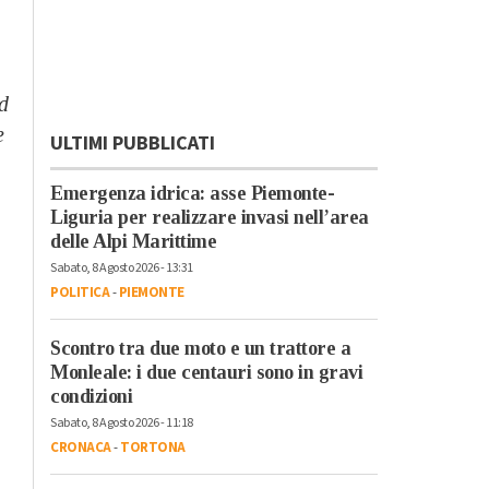
d
e
ULTIMI PUBBLICATI
Emergenza idrica: asse Piemonte-
Liguria per realizzare invasi nell’area
delle Alpi Marittime
Sabato, 8 Agosto 2026 - 13:31
POLITICA
-
PIEMONTE
Scontro tra due moto e un trattore a
Monleale: i due centauri sono in gravi
condizioni
Sabato, 8 Agosto 2026 - 11:18
CRONACA
-
TORTONA