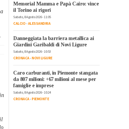
Memorial Mamma e Papà Cairo: vince
il Torino ai rigori
ea
Sabato, 8 Agosto 2026 - 11:05
CALCIO
-
ALESSANDRIA
.
Danneggiata la barriera metallica ai
Giardini Garibaldi di Novi Ligure
Sabato, 8 Agosto 2026 - 10:53
CRONACA
-
NOVI LIGURE
Caro carburanti, in Piemonte stangata
da 807 milioni: +67 milioni al mese per
famiglie e imprese
Sabato, 8 Agosto 2026 - 10:24
in
CRONACA
-
PIEMONTE
il
do