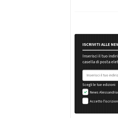
ISCRIVITI ALLE N
Inserisci il tuo indi
casella di posta ele
Indirizzo email
Scegli le tue edizioni:
News Alessandria
Accetto l'iscrizio