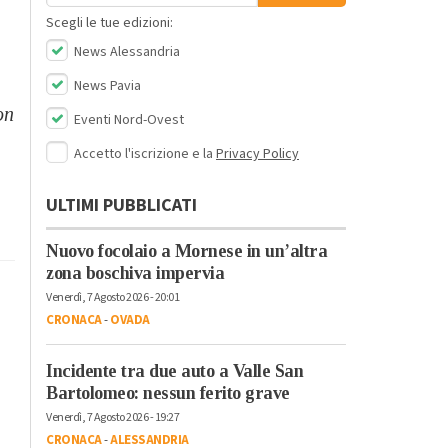
Scegli le tue edizioni:
News Alessandria
News Pavia
on
Eventi Nord-Ovest
Accetto l'iscrizione e la
Privacy Policy
ULTIMI PUBBLICATI
Nuovo focolaio a Mornese in un’altra
zona boschiva impervia
Venerdì, 7 Agosto 2026 - 20:01
CRONACA
-
OVADA
Incidente tra due auto a Valle San
Bartolomeo: nessun ferito grave
Venerdì, 7 Agosto 2026 - 19:27
CRONACA
-
ALESSANDRIA