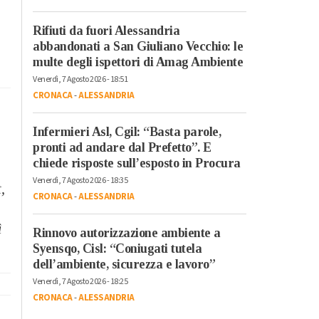
Rifiuti da fuori Alessandria
abbandonati a San Giuliano Vecchio: le
multe degli ispettori di Amag Ambiente
Venerdì, 7 Agosto 2026 - 18:51
CRONACA
-
ALESSANDRIA
Infermieri Asl, Cgil: “Basta parole,
pronti ad andare dal Prefetto”. E
chiede risposte sull’esposto in Procura
Venerdì, 7 Agosto 2026 - 18:35
,
CRONACA
-
ALESSANDRIA
ì
Rinnovo autorizzazione ambiente a
Syensqo, Cisl: “Coniugati tutela
dell’ambiente, sicurezza e lavoro”
Venerdì, 7 Agosto 2026 - 18:25
CRONACA
-
ALESSANDRIA