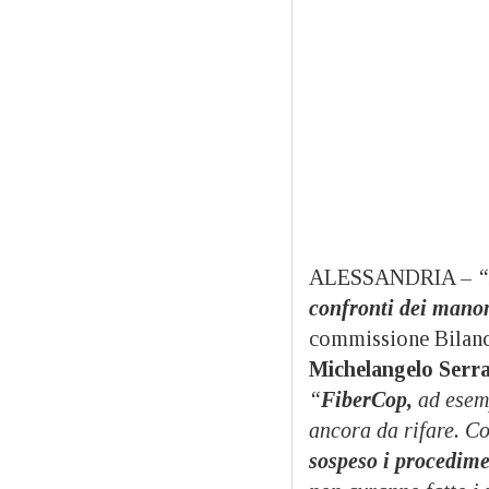
ALESSANDRIA –
“
confronti dei mano
commissione Bilanci
Michelangelo Serr
“
FiberCop,
ad esemp
ancora da rifare. C
sospeso i procedime