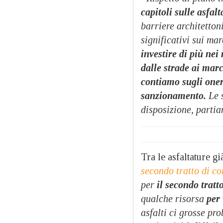
capitoli sulle asfalt
barriere architettoni
significativi sui ma
investire di più ne
dalle strade ai marc
contiamo sugli oneri
sanzionamento.
Le 
disposizione, parti
Tra le asfaltature gi
secondo tratto di co
per
il secondo tratt
qualche risorsa
per
asfalti ci grosse p