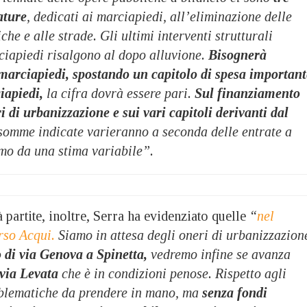
ature
, dedicati ai marciapiedi, all’eliminazione delle
che e alle strade. Gli ultimi interventi strutturali
rciapiedi risalgono al dopo alluvione.
Bisognerà
i marciapiedi, spostando un capitolo di spesa important
iapiedi,
la cifra dovrà essere pari.
Sul finanziamento
 di urbanizzazione e sui vari capitoli derivanti dal
somme indicate varieranno a seconda delle entrate a
amo da una stima variabile”.
à partite, inoltre, Serra ha evidenziato quelle
“
nel
rso Acqui.
Siamo in attesa degli oneri di urbanizzazion
o di via Genova a Spinetta,
vedremo infine se avanza
 via Levata
che è in condizioni penose. Rispetto agli
roblematiche da prendere in mano, ma
senza fondi