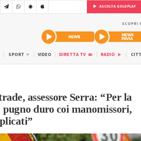
ASCOLTA GOLDPLAY
SCOPRI 
SPORT
VIDEO
DIRETTA TV
RADIO
CIT
trade, assessore Serra: “Per la
 pugno duro coi manomissori,
iplicati”