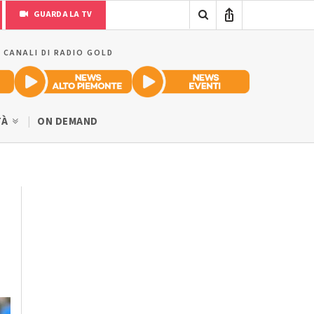
GUARDA LA TV
I CANALI DI RADIO GOLD
TÀ
ON DEMAND