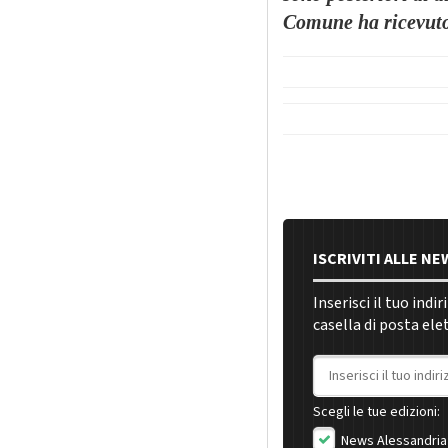
Comune ha ricevuto 
ISCRIVITI ALLE N
Inserisci il tuo indi
casella di posta ele
Indirizzo email
Scegli le tue edizioni:
News Alessandria