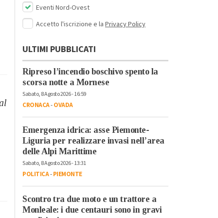
Eventi Nord-Ovest
Accetto l'iscrizione e la
Privacy Policy
ULTIMI PUBBLICATI
Ripreso l’incendio boschivo spento la
scorsa notte a Mornese
Sabato, 8 Agosto 2026 - 16:59
al
CRONACA
-
OVADA
i
Emergenza idrica: asse Piemonte-
Liguria per realizzare invasi nell’area
delle Alpi Marittime
Sabato, 8 Agosto 2026 - 13:31
POLITICA
-
PIEMONTE
Scontro tra due moto e un trattore a
Monleale: i due centauri sono in gravi