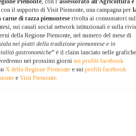
egione Piemonte
, con l’
assessorato all’Agricoltura e
, con il supporto di Visit Piemonte, una campagna per
l
a carne di razza piemontese
rivolta ai consumatori sul
tesi, sui canali social network istituzionali e sulla rivis
rni della Regione Piemonte, nel numero del mese di
tala nei piatti della tradizione piemontese e in
cialità gastronomiche
” è il claim lanciato nelle grafich
 vedremo nei prossimi giorni
sui profili facebook
 su
X della Regione Piemonte
e sui
profili facebook
emonte
e
Visit Piemonte.