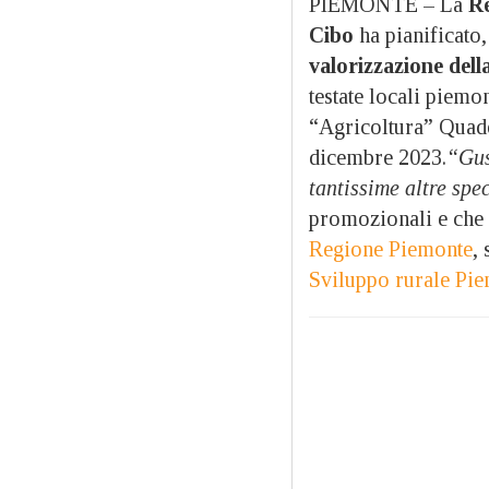
PIEMONTE – La
R
Cibo
ha pianificato
valorizzazione dell
testate locali piemon
“Agricoltura” Quade
dicembre 2023.
“Gus
tantissime altre spe
promozionali e che
Regione Piemonte
,
Sviluppo rurale Pi