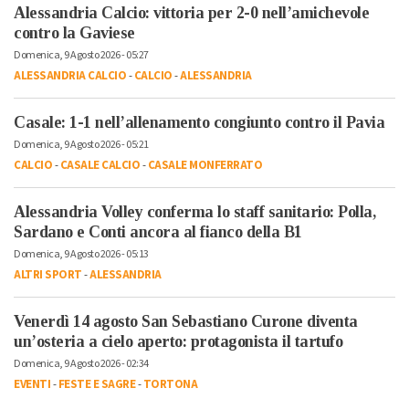
Alessandria Calcio: vittoria per 2-0 nell’amichevole
contro la Gaviese
Domenica, 9 Agosto 2026 - 05:27
ALESSANDRIA CALCIO
-
CALCIO
-
ALESSANDRIA
Casale: 1-1 nell’allenamento congiunto contro il Pavia
Domenica, 9 Agosto 2026 - 05:21
CALCIO
-
CASALE CALCIO
-
CASALE MONFERRATO
Alessandria Volley conferma lo staff sanitario: Polla,
Sardano e Conti ancora al fianco della B1
Domenica, 9 Agosto 2026 - 05:13
ALTRI SPORT
-
ALESSANDRIA
Venerdì 14 agosto San Sebastiano Curone diventa
un’osteria a cielo aperto: protagonista il tartufo
Domenica, 9 Agosto 2026 - 02:34
EVENTI
-
FESTE E SAGRE
-
TORTONA