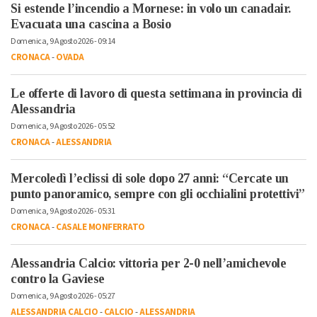
Si estende l’incendio a Mornese: in volo un canadair.
Evacuata una cascina a Bosio
Domenica, 9 Agosto 2026 - 09:14
CRONACA
-
OVADA
Le offerte di lavoro di questa settimana in provincia di
Alessandria
Domenica, 9 Agosto 2026 - 05:52
CRONACA
-
ALESSANDRIA
Mercoledì l’eclissi di sole dopo 27 anni: “Cercate un
punto panoramico, sempre con gli occhialini protettivi”
Domenica, 9 Agosto 2026 - 05:31
CRONACA
-
CASALE MONFERRATO
Alessandria Calcio: vittoria per 2-0 nell’amichevole
contro la Gaviese
Domenica, 9 Agosto 2026 - 05:27
ALESSANDRIA CALCIO
-
CALCIO
-
ALESSANDRIA