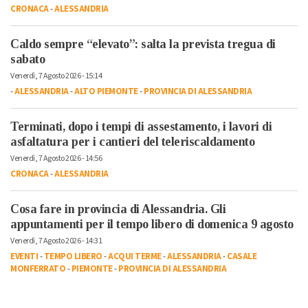
CRONACA
-
ALESSANDRIA
Caldo sempre “elevato”: salta la prevista tregua di
sabato
Venerdì, 7 Agosto 2026 - 15:14
-
ALESSANDRIA
-
ALTO PIEMONTE
-
PROVINCIA DI ALESSANDRIA
Terminati, dopo i tempi di assestamento, i lavori di
asfaltatura per i cantieri del teleriscaldamento
Venerdì, 7 Agosto 2026 - 14:56
CRONACA
-
ALESSANDRIA
Cosa fare in provincia di Alessandria. Gli
appuntamenti per il tempo libero di domenica 9 agosto
Venerdì, 7 Agosto 2026 - 14:31
EVENTI
-
TEMPO LIBERO
-
ACQUI TERME
-
ALESSANDRIA
-
CASALE
MONFERRATO
-
PIEMONTE
-
PROVINCIA DI ALESSANDRIA