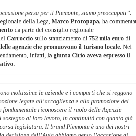
ccasione persa per il Piemonte, siamo preoccupati”
.
regionale della Lega,
Marco Protopapa,
ha commenta
mento
da parte del consiglio regionale
del
Carroccio
sullo stanziamento di
752 mila euro
di
delle agenzie che promuovono il turismo locale.
Nel
endamento, infatti,
la giunta Cirio aveva espresso il
ativo.
ono moltissime le aziende e i comparti che si reggono
omozione legate all’accoglienza e alla promozione del
o fondamentale riconoscere il ruolo delle Agenzie
il sostegno al loro lavoro, in continuità con quanto già
scorsa legislatura. Il brand Piemonte è uno dei nostri
 la decisione dell’Aula abbiamo perso l’occasione di