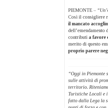
PIEMONTE –
“Un’o
Così il consigliere 
il mancato accogli
dell’emendamento 
contributi
a favore 
merito di questo em
proprio parere neg
“Oggi in Piemonte s
sulle attività di pr
territorio. Riteniam
Turistiche Locali e 
fatto dalla Lega la 
punti di forza e con