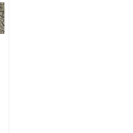
Sabato, 25 Luglio 2026 - 16:00
Sabato, 25 Luglio 2026 - 18:20
Cronaca
-
Wonderland Eventi
-
Cronaca
-
Politica
-
Piemonte
-
Piemonte
Provincia di Alessandria
Il MUSarMO di
Disordini al cantiere
Mombercelli: l’ex
della Torino-Lione,
carcere diventato un
Molinari: “Violenza
museo d’arte
inaccettabile, pieno
contemporanea –
sostegno alle Forze
Piemonte da scoprire
dell’Ordine”