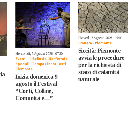
Giovedì, 6 Agosto 2026 - 19:00
Cronaca
-
Piemonte
Siccità: Piemonte
Mercoledì, 5 Agosto 2026 - 07:30
avvia le procedure
Eventi
-
Il Bello del Monferrato
-
per la richiesta di
Speciali
-
Tempo Libero
-
Asti
-
Piemonte
stato di calamità
cia
Inizia domenica 9
naturale
agosto il Festival
“Corti, Colline,
Comunità e…”