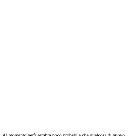
Al momento però sembra poco probabile che qualcosa di nuovo