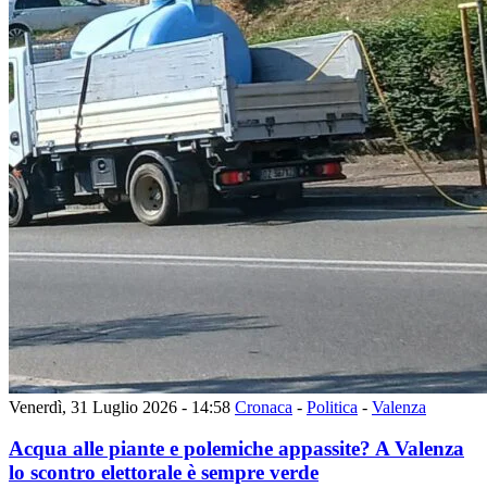
Venerdì, 31 Luglio 2026 - 14:58
Cronaca
-
Politica
-
Valenza
Acqua alle piante e polemiche appassite? A Valenza
lo scontro elettorale è sempre verde