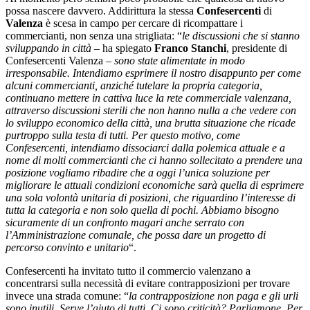
possa nascere davvero. Addirittura la stessa
Confesercenti
di
Valenza
è scesa in campo per cercare di ricompattare i
commercianti, non senza una strigliata: “
le discussioni che si stanno
sviluppando in città
– ha spiegato
Franco Stanchi
, presidente di
Confesercenti Valenza –
sono state alimentate in modo
irresponsabile. Intendiamo esprimere il nostro disappunto per come
alcuni commercianti, anziché tutelare la propria categoria,
continuano mettere in cattiva luce la rete commerciale valenzana,
attraverso discussioni sterili che non hanno nulla a che vedere con
lo sviluppo economico della città, una brutta situazione che ricade
purtroppo sulla testa di tutti. Per questo motivo, come
Confesercenti, intendiamo dissociarci dalla polemica attuale e a
nome di molti commercianti che ci hanno sollecitato a prendere una
posizione vogliamo ribadire che a oggi l’unica soluzione per
migliorare le attuali condizioni economiche sarà quella di esprimere
una sola volontà unitaria di posizioni, che riguardino l’interesse di
tutta la categoria e non solo quella di pochi. Abbiamo bisogno
sicuramente di un confronto magari anche serrato con
l’Amministrazione comunale, che possa dare un progetto di
percorso convinto e unitario
“.
Confesercenti ha invitato tutto il commercio valenzano a
concentrarsi sulla necessità di evitare contrapposizioni per trovare
invece una strada comune: “
la contrapposizione non paga e gli urli
sono inutili. Serve l’aiuto di tutti. Ci sono criticità? Parliamone. Per