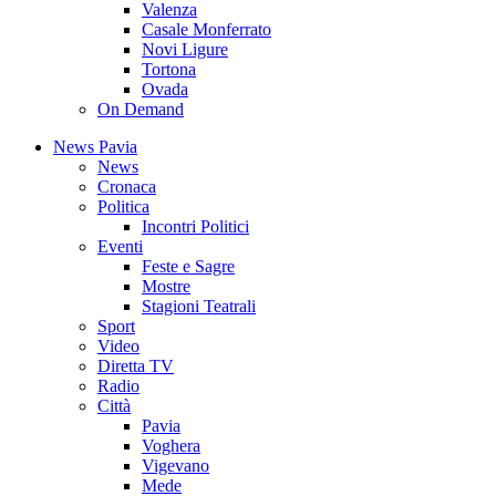
Valenza
Casale Monferrato
Novi Ligure
Tortona
Ovada
On Demand
News Pavia
News
Cronaca
Politica
Incontri Politici
Eventi
Feste e Sagre
Mostre
Stagioni Teatrali
Sport
Video
Diretta TV
Radio
Città
Pavia
Voghera
Vigevano
Mede