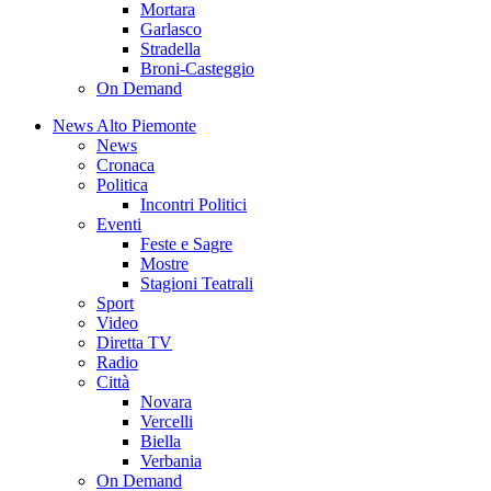
Mortara
Garlasco
Stradella
Broni-Casteggio
On Demand
News Alto Piemonte
News
Cronaca
Politica
Incontri Politici
Eventi
Feste e Sagre
Mostre
Stagioni Teatrali
Sport
Video
Diretta TV
Radio
Città
Novara
Vercelli
Biella
Verbania
On Demand