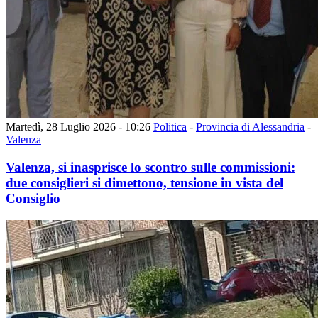
Martedì, 28 Luglio 2026 - 10:26
Politica
-
Provincia di Alessandria
-
Valenza
Valenza, si inasprisce lo scontro sulle commissioni:
due consiglieri si dimettono, tensione in vista del
Consiglio