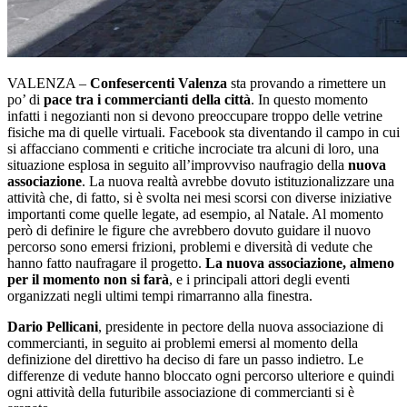
VALENZA –
Confesercenti Valenza
sta provando a rimettere un
po’ di
pace tra i commercianti della città
. In questo momento
infatti i negozianti non si devono preoccupare troppo delle vetrine
fisiche ma di quelle virtuali. Facebook sta diventando il campo in cui
si affacciano commenti e critiche incrociate tra alcuni di loro, una
situazione esplosa in seguito all’improvviso naufragio della
nuova
associazione
. La nuova realtà avrebbe dovuto istituzionalizzare una
attività che, di fatto, si è svolta nei mesi scorsi con diverse iniziative
importanti come quelle legate, ad esempio, al Natale. Al momento
però di definire le figure che avrebbero dovuto guidare il nuovo
percorso sono emersi frizioni, problemi e diversità di vedute che
hanno fatto naufragare il progetto.
La nuova associazione, almeno
per il momento non si farà
, e i principali attori degli eventi
organizzati negli ultimi tempi rimarranno alla finestra.
Dario Pellicani
, presidente in pectore della nuova associazione di
commercianti, in seguito ai problemi emersi al momento della
definizione del direttivo ha deciso di fare un passo indietro. Le
differenze di vedute hanno bloccato ogni percorso ulteriore e quindi
ogni attività della futuribile associazione di commercianti si è