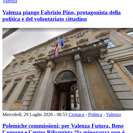
Valenza
Valenza piange Fabrizio Pino, protagonista della
politica e del volontariato cittadino
Mercoledì, 29 Luglio 2026 - 06:53
Cronaca
-
Politica
-
Valenza
Polemiche commissioni: per Valenza Futura, Bene
Comune e Centro Riformista “la minoranza non è