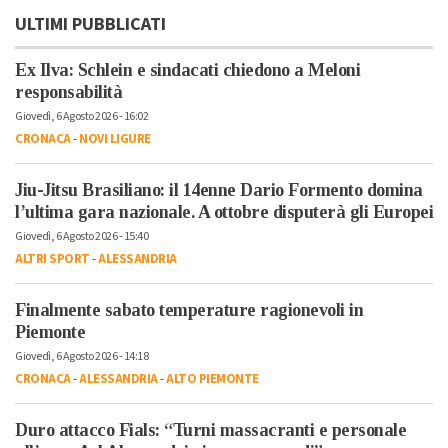
ULTIMI PUBBLICATI
Ex Ilva: Schlein e sindacati chiedono a Meloni
responsabilità
Giovedì, 6 Agosto 2026 - 16:02
CRONACA
-
NOVI LIGURE
Jiu-Jitsu Brasiliano: il 14enne Dario Formento domina
l’ultima gara nazionale. A ottobre disputerà gli Europei
Giovedì, 6 Agosto 2026 - 15:40
ALTRI SPORT
-
ALESSANDRIA
Finalmente sabato temperature ragionevoli in
Piemonte
Giovedì, 6 Agosto 2026 - 14:18
CRONACA
-
ALESSANDRIA
-
ALTO PIEMONTE
Duro attacco Fials: “Turni massacranti e personale