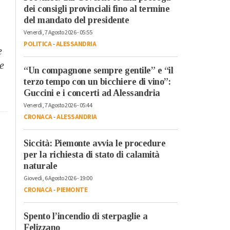
dei consigli provinciali fino al termine
del mandato del presidente
Venerdì, 7 Agosto 2026 - 05:55
POLITICA
-
ALESSANDRIA
e
e
“Un compagnone sempre gentile” e “il
terzo tempo con un bicchiere di vino”:
Guccini e i concerti ad Alessandria
Venerdì, 7 Agosto 2026 - 05:44
CRONACA
-
ALESSANDRIA
Siccità: Piemonte avvia le procedure
per la richiesta di stato di calamità
naturale
Giovedì, 6 Agosto 2026 - 19:00
CRONACA
-
PIEMONTE
Spento l’incendio di sterpaglie a
Felizzano