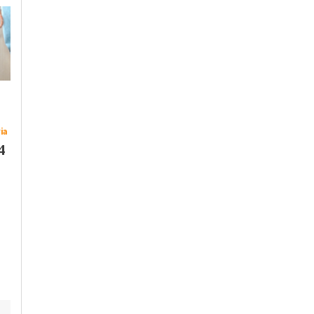
ia
4
Giovedì, 30 Luglio 2026 - 07:59
Venerdì, 31 Luglio 2026 - 16:11
Cronaca
-
Alessandria
Cronaca
-
Alessandria
Casa di prostituzione
Ondate di calore e
in un locale a Lonato
rischio incendi: la
del Garda: dall’alba
Protezione Civile non
perquisizioni anche
va in ferie. L’appello
nell’Alessandrino
del Coordinamento d
Alessandria