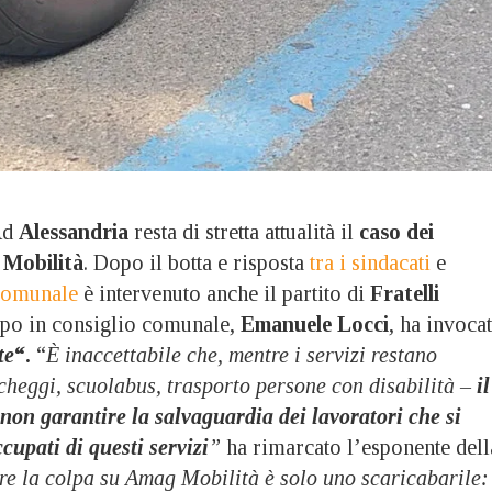
Ad
Alessandria
resta di stretta attualità il
caso dei
 Mobilità
. Dopo il botta e risposta
tra i sindacati
e
comunale
è intervenuto anche il partito di
Fratelli
ppo in consiglio comunale,
Emanuele Locci
, ha invoca
te
“.
“
È inaccettabile che, mentre i servizi restano
cheggi, scuolabus, trasporto persone con disabilità –
il
on garantire la salvaguardia dei lavoratori che si
cupati di questi servizi
”
ha rimarcato l’esponente dell
e la colpa su Amag Mobilità è solo uno scaricabarile: