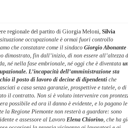
re regionale del partito di Giorgia Meloni,
Silvia
 situazione occupazionale è ormai fuori controllo
amo che constatare come il sindaco
Giorgio Abonante
 dimostrato, fin dall’inizio, di non essere all’altezza d
da, né nella fase embrionale, né oggi che è diventata
u
upazionale. L’incapacità dell’amministrazione sta
chio il posto di lavoro di decine di dipendenti
che
asciati a casa senza garanzie, prospettive e tutele, o di
to il contratto. Non si è voluto intervenire con prontez
era possibile ed ora il danno è evidente, e lo pagano le
te la Regione Piemonte non resterà a guardare: sono
sidente e assessore al Lavoro
Elena Chiorino
, che ha g
se occasioni la propria vicinanza ai lavoratori e ai