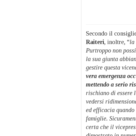
Secondo il consiglie
Raiteri
, inoltre, “
la
Purtroppo non possi
la sua giunta abbiano
gestire questa vicen
vera emergenza occ
mettendo a serio ris
rischiano di essere l
vedersi ridimensiona
ed efficacia quando 
famiglie. Sicuramen
certa che il vicepre
dimostrato in numero