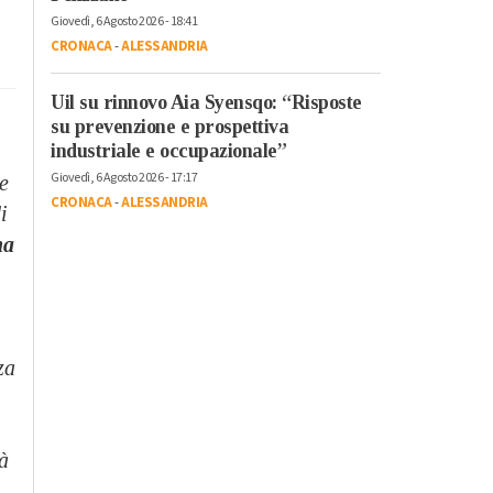
Giovedì, 6 Agosto 2026 - 18:41
CRONACA
-
ALESSANDRIA
Uil su rinnovo Aia Syensqo: “Risposte
su prevenzione e prospettiva
industriale e occupazionale”
Giovedì, 6 Agosto 2026 - 17:17
e
CRONACA
-
ALESSANDRIA
i
na
za
ià