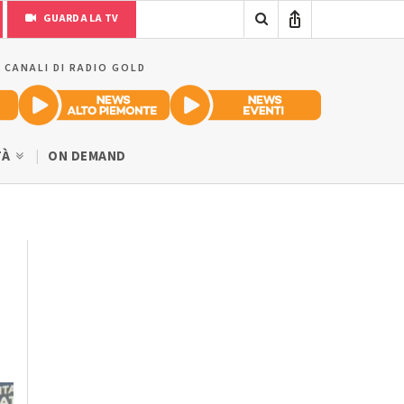
GUARDA LA TV
I CANALI DI RADIO GOLD
TÀ
ON DEMAND