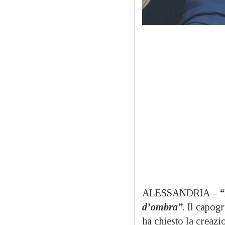
ALESSANDRIA –
“
d’ombra”
. Il capog
ha chiesto la creazi