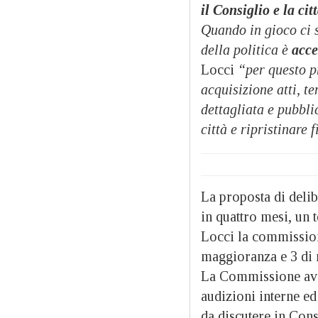
il Consiglio e la ci
Quando in gioco ci s
della politica è
acce
Locci
“per questo p
acquisizione atti, t
dettagliata e pubbli
città e ripristinare 
La proposta di deli
in quattro mesi, un
Locci la commission
maggioranza e 3 di 
La Commissione avre
audizioni interne ed
da discutere in Cons