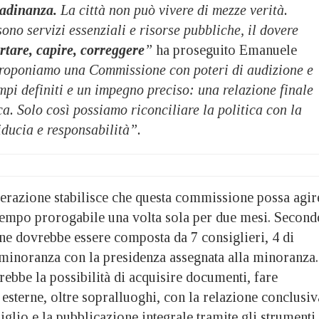
ttadinanza.
La città non può vivere di mezze verità.
ono servizi essenziali e risorse pubbliche, il dovere
rtare, capire, correggere
”
ha proseguito Emanuele
roponiamo una Commissione con poteri di audizione e
empi definiti e un impegno preciso: una relazione finale
ca. Solo così possiamo riconciliare la politica con la
fiducia e responsabilità”.
berazione stabilisce che questa commissione possa agir
 tempo prorogabile una volta sola per due mesi. Second
e dovrebbe essere composta da 7 consiglieri, 4 di
minoranza con la presidenza assegnata alla minoranza.
bbe la possibilità di acquisire documenti, fare
 esterne, oltre sopralluoghi, con la relazione conclusiv
iglio e la pubblicazione integrale tramite gli strumenti