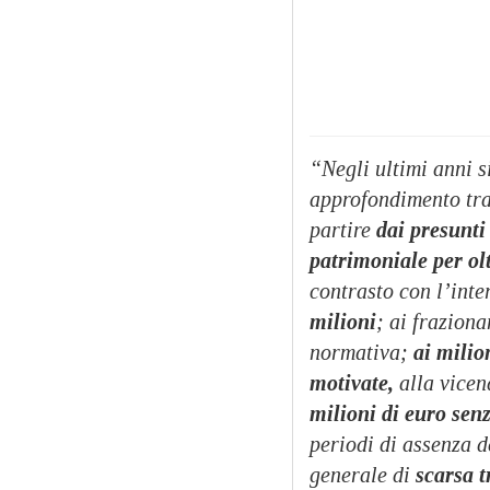
“Negli ultimi anni 
approfondimento tra
partire
dai presunti
patrimoniale per ol
contrasto con l’inte
milioni
; ai frazion
normativa;
ai milio
motivate,
alla vicen
milioni di euro sen
periodi di assenza d
generale di
scarsa t