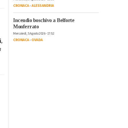
CRONACA
-
ALESSANDRIA
Incendio boschivo a Belforte
Monferrato
Mercoledì, 5 Agosto 2026 - 17:52
CRONACA
-
OVADA
i,
a