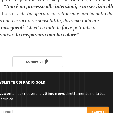
e.
“
Non è un processo alle intenzioni,
è
un servizio all
 Locci –
. chi ha operato correttamente non ha nulla da
ranno errori o responsabilità, dovremo indicare
 conseguenti.
Chiedo a tutte le forze politiche di
ziativa:
la trasparenza non ha colore”.
CONDIVIDI
EWSLETTER DI RADIO GOLD
rizzo email per ricevere le
ultime news
direttamente nella tua
ttronica.
ISCRIVITI