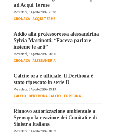
ad Acqui Terme
Mercoledì, 5 Agosto 2026 - 21:30
CRONACA
-
ACQUI TERME
Addio alla professoressa alessandrina
Sylvia Martinotti: “Faceva parlare
insieme le arti”
Mercoledì, 5 Agosto 2026 - 20:58
CRONACA
-
ALESSANDRIA
Calcio: ora è ufficiale. Il Derthona è
stato ripescato in serie D
Mercoledì, 5 Agosto 2026 - 19:13
CALCIO
-
DERTHONA CALCIO
-
TORTONA
Rinnovo autorizzazione ambientale a
Syensqo: la reazione dei Comitati e di
Sinistra Italiana
Mercoledì, 5 Agosto 2026 - 18:59