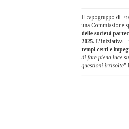
Il capogruppo di Frat
una Commissione sp
delle società parte
2025.
L’iniziativa –
tempi certi e impegn
di fare piena luce s
questioni irrisolte
” 