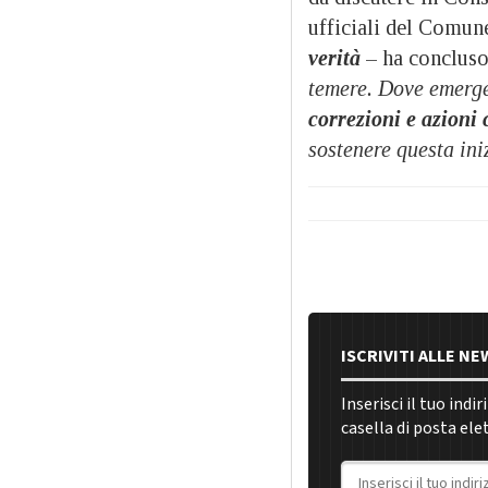
ufficiali del Comun
verità
– ha concluso
temere. Dove emerge
correzioni e azioni
sostenere questa ini
ISCRIVITI ALLE N
Inserisci il tuo indi
casella di posta ele
Indirizzo email